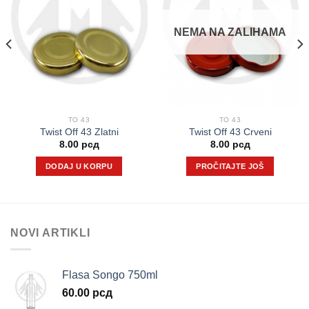
NEMA NA ZALIHAMA
TO 43
TO 43
Twist Off 43 Zlatni
Twist Off 43 Crveni
8.00
рсд
8.00
рсд
DODAJ U KORPU
PROČITAJTE JOŠ
NOVI ARTIKLI
Flasa Songo 750ml
60.00
рсд