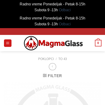
Radno vreme Ponedeljak - Petak 8-15h
Subota 9 -13h
Odbaci
Radno vreme Ponedeljak - Petak 8-15h
Subota 9 -13h
Odbaci
Skip
to
content
0
POKLOPCI
/
TO 43
FILTER