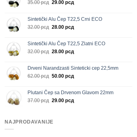
Originalna
Trenutna
35.00
рсд
29.00
рсд
cena
cena
je
je:
Sintetički Alu Čep T22,5 Crni ECO
bila:
29.00 рсд.
Originalna
Trenutna
32.00
рсд
28.00
рсд
35.00 рсд.
cena
cena
je
je:
Sintetički Alu Čep T22,5 Zlatni ECO
bila:
28.00 рсд.
Originalna
Trenutna
32.00
рсд
28.00
рсд
32.00 рсд.
cena
cena
je
je:
Drveni Narandzasti Sinteticki cep 22,5mm
bila:
28.00 рсд.
Originalna
Trenutna
62.00
рсд
50.00
рсд
32.00 рсд.
cena
cena
je
je:
Plutani Čep sa Drvenom Glavom 22mm
bila:
50.00 рсд.
Originalna
Trenutna
37.00
рсд
29.00
рсд
62.00 рсд.
cena
cena
je
je:
bila:
29.00 рсд.
NAJPRODAVANIJE
37.00 рсд.