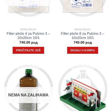
ENOLOGIJA
ENOLOGIJA
Filter ploče 4 za Pulcino 3 –
Filter ploče 8 za Pulcino 3 –
10x20cm 10/1
10x20cm 10/1
740.00
рсд
740.00
рсд
PROČITAJTE JOŠ
DODAJ U KORPU
NEMA NA ZALIHAMA