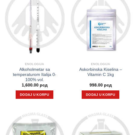
ENOLOGIJA
ENOLOGIJA
Alkoholmetar sa
Askorbinska Kiselina –
temperaturom Italija 0-
Vitamin C 1kg
100% vol.
1,600.00
рсд
998.00
рсд
DODAJ U KORPU
DODAJ U KORPU