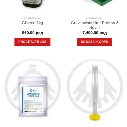
ENOLOGIJA
ENOLOGIJA
Gravitacioni filter Pulcino 3
Glicerin 1kg
Rover
560.00
рсд
7,400.00
рсд
PROČITAJTE JOŠ
DODAJ U KORPU