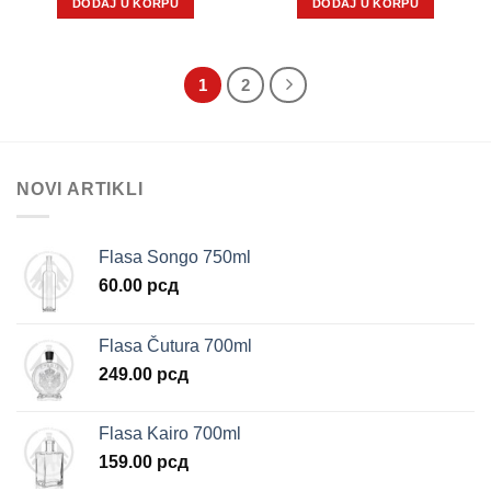
DODAJ U KORPU
DODAJ U KORPU
1
2
NOVI ARTIKLI
Flasa Songo 750ml
60.00
рсд
Flasa Čutura 700ml
249.00
рсд
Flasa Kairo 700ml
159.00
рсд