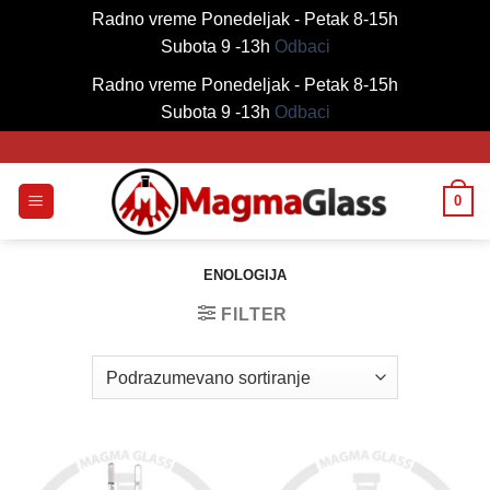
Radno vreme Ponedeljak - Petak 8-15h
Subota 9 -13h
Odbaci
Radno vreme Ponedeljak - Petak 8-15h
Subota 9 -13h
Odbaci
Skip
to
content
0
ENOLOGIJA
FILTER