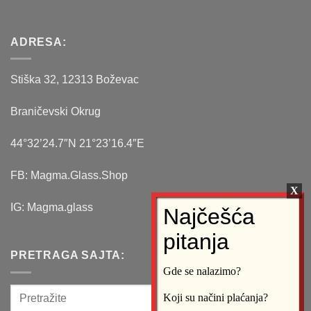
ADRESA:
Stiška 32, 12313 Boževac
Braničevski Okrug
44°32’24.7″N 21°23’16.4″E
FB: Magma.Glass.Shop
IG: Magma.glass
PRETRAGA SAJTA:
Gde se nalazimo?
Koji su načini plaćanja?