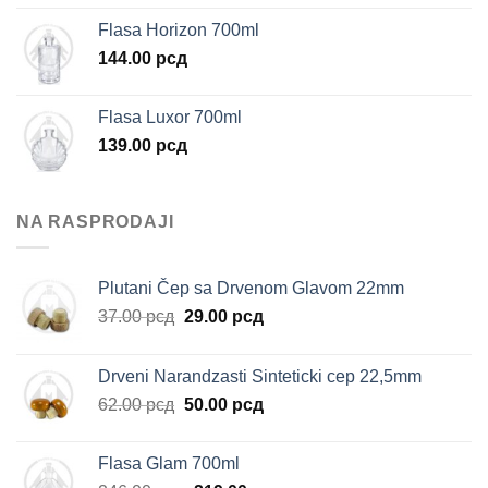
Flasa Horizon 700ml
144.00
рсд
Flasa Luxor 700ml
139.00
рсд
NA RASPRODAJI
Plutani Čep sa Drvenom Glavom 22mm
Originalna
Trenutna
37.00
рсд
29.00
рсд
cena
cena
je
je:
Drveni Narandzasti Sinteticki cep 22,5mm
bila:
29.00 рсд.
Originalna
Trenutna
62.00
рсд
50.00
рсд
37.00 рсд.
cena
cena
je
je:
Flasa Glam 700ml
bila:
50.00 рсд.