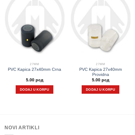
27MM
27MM
PVC Kapica 27x40mm
PVC Kapica 27x40mm Crna
Providna
5.00
рсд
5.00
рсд
DODAJ U KORPU
DODAJ U KORPU
NOVI ARTIKLI