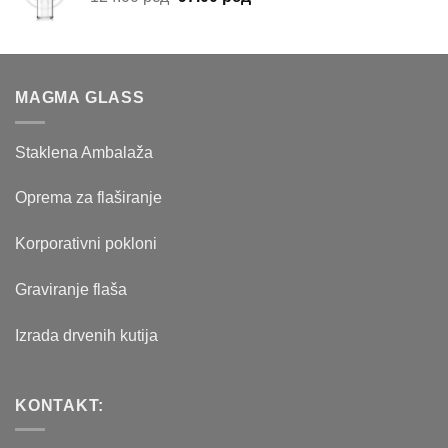
cena
cena
je
je:
bila:
97.00 рсд.
124.00 рсд.
MAGMA GLASS
Staklena Ambalaža
Oprema za flaširanje
Korporativni pokloni
Graviranje flaša
Izrada drvenih kutija
KONTAKT: