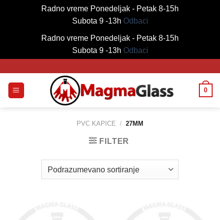
Radno vreme Ponedeljak - Petak 8-15h
Subota 9 -13h
Odbaci
Radno vreme Ponedeljak - Petak 8-15h
Subota 9 -13h
Odbaci
Skip
to
content
0
PVC KAPICE
/
27MM
FILTER