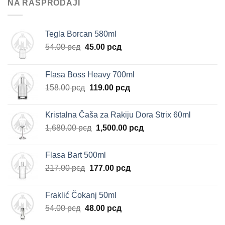
NA RASPRODAJI
Tegla Borcan 580ml
Originalna
Trenutna
54.00
рсд
45.00
рсд
cena
cena
je
je:
Flasa Boss Heavy 700ml
bila:
45.00 рсд.
Originalna
Trenutna
158.00
рсд
119.00
рсд
54.00 рсд.
cena
cena
je
je:
Kristalna Čaša za Rakiju Dora Strix 60ml
bila:
119.00 рсд.
Originalna
Trenutna
1,680.00
рсд
1,500.00
рсд
158.00 рсд.
cena
cena
je
je:
Flasa Bart 500ml
bila:
1,500.00 рсд.
Originalna
Trenutna
217.00
рсд
177.00
рсд
1,680.00 рсд.
cena
cena
je
je:
Fraklić Čokanj 50ml
bila:
177.00 рсд.
Originalna
Trenutna
54.00
рсд
48.00
рсд
217.00 рсд.
cena
cena