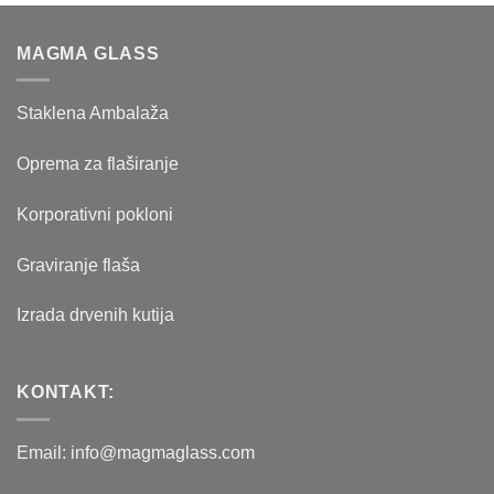
bila:
97.00 рсд.
124.00 рсд.
MAGMA GLASS
Staklena Ambalaža
Oprema za flaširanje
Korporativni pokloni
Graviranje flaša
Izrada drvenih kutija
KONTAKT:
Email: info@magmaglass.com