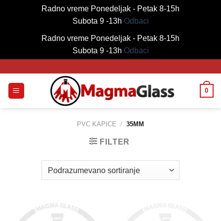
Radno vreme Ponedeljak - Petak 8-15h
Subota 9 -13h
Odbaci
Radno vreme Ponedeljak - Petak 8-15h
Subota 9 -13h
Odbaci
Skip
to
content
0
PVC KAPICE
/
35MM
FILTER