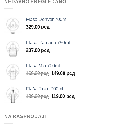
NEDAVNO PREGLEDANO
Flasa Denver 700ml
329.00
рсд
Flasa Ramada 750ml
237.00
рсд
Flaša Mio 700ml
Originalna
Trenutna
169.00
рсд
149.00
рсд
cena
cena
je
je:
Flaša Roku 700ml
bila:
149.00 рсд.
Originalna
Trenutna
139.00
рсд
119.00
рсд
169.00 рсд.
cena
cena
je
je:
bila:
119.00 рсд.
NA RASPRODAJI
139.00 рсд.