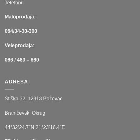
Telefoni:
Maloprodaja:
064/34-30-300
Veleprodaja:
066 / 460 – 660
ADRESA:
Stiška 32, 12313 Boževac
Braničevski Okrug
44°32’24.7″N 21°23’16.4″E