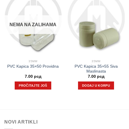
NEMA NA ZALIHAMA
35MM
35MM
PVC Kapica 35×55 Siva
PVC Kapica 35×50 Providna
Maslinasta
7.00
рсд
7.00
рсд
PROČITAJTE JOŠ
DODAJ U KORPU
NOVI ARTIKLI