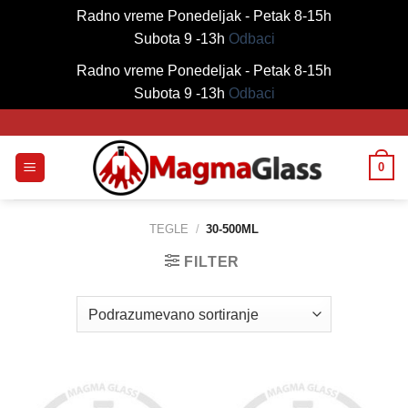
Radno vreme Ponedeljak - Petak 8-15h
Subota 9 -13h
Odbaci
Radno vreme Ponedeljak - Petak 8-15h
Subota 9 -13h
Odbaci
Skip
to
content
0
TEGLE
/
30-500ML
FILTER