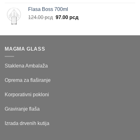
je
je:
Flasa Boss 700ml
bila:
119.00 рсд.
Originalna
Trenutna
124.00
рсд
97.00
рсд
158.00 рсд.
cena
cena
je
je:
bila:
97.00 рсд.
124.00 рсд.
MAGMA GLASS
Staklena Ambalaža
Oprema za flaširanje
Korporativni pokloni
Graviranje flaša
Izrada drvenih kutija