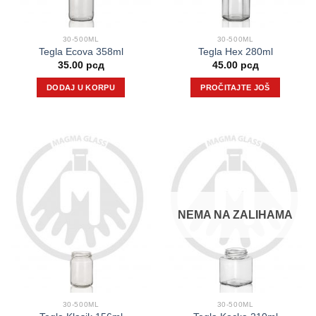
30-500ML
30-500ML
Tegla Ecova 358ml
Tegla Hex 280ml
35.00
рсд
45.00
рсд
DODAJ U KORPU
PROČITAJTE JOŠ
NEMA NA ZALIHAMA
30-500ML
30-500ML