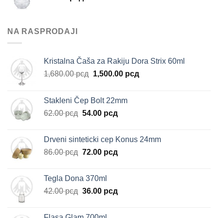
NA RASPRODAJI
Kristalna Čaša za Rakiju Dora Strix 60ml
Originalna
Trenutna
1,680.00
рсд
1,500.00
рсд
cena
cena
je
je:
Stakleni Čep Bolt 22mm
bila:
1,500.00 рсд.
Originalna
Trenutna
62.00
рсд
54.00
рсд
1,680.00 рсд.
cena
cena
je
je:
Drveni sinteticki cep Konus 24mm
bila:
54.00 рсд.
Originalna
Trenutna
86.00
рсд
72.00
рсд
62.00 рсд.
cena
cena
je
je:
Tegla Dona 370ml
bila:
72.00 рсд.
Originalna
Trenutna
42.00
рсд
36.00
рсд
86.00 рсд.
cena
cena
je
je:
Flasa Glam 700ml