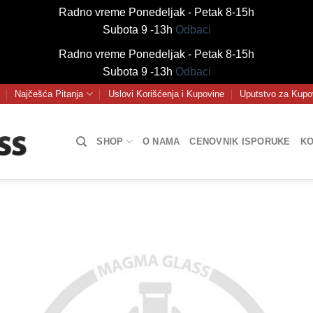
Radno vreme Ponedeljak - Petak 8-15h
Subota 9 -13h
Odbaci
Radno vreme Ponedeljak - Petak 8-15h
Subota 9 -13h
Odbaci
Najčešća Pitanja
Uslovi Korišćenja i Kupovine
Uputstvo za Kupo
SHOP
O NAMA
CENOVNIK ISPORUKE
KO