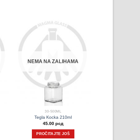
NEMA NA ZALIHAMA
30-500ML
Tegla Kocka 210ml
45.00
рсд
PROČITAJTE JOŠ