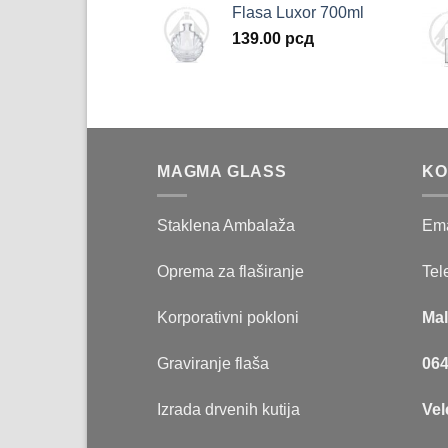
Flasa Luxor 700ml
139.00
рсд
MAGMA GLASS
KO
Staklena Ambalaža
Ema
Oprema za flaširanje
Tel
Korporativni pokloni
Mal
Graviranje flaša
064
Izrada drvenih kutija
Vel