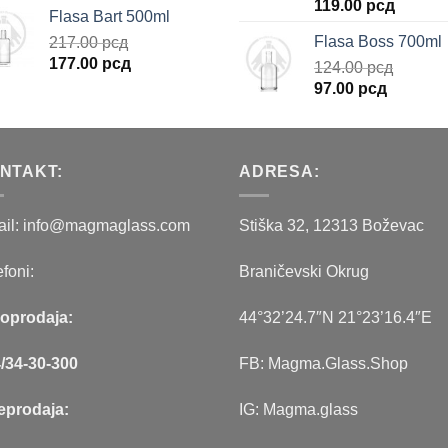
cena
cena
Originalna
Trenut
119.00
рсд
Flasa Bart 500ml
je
je:
cena
cena
Flasa Boss 700ml
217.00
рсд
bila:
79.00 рсд.
je
je:
Originalna
Trenutna
177.00
рсд
90.00 рсд.
bila:
124.00
рсд
119.00 
cena
cena
Originalna
Trenutn
158.00 рсд.
97.00
рсд
je
je:
cena
cena
bila:
177.00 рсд.
je
je:
217.00 рсд.
bila:
97.00 рс
NTAKT:
ADRESA:
124.00 рсд.
il: info@magmaglass.com
Stiška 32, 12313 Boževac
efoni:
Braničevski Okrug
oprodaja:
44°32’24.7″N 21°23’16.4″E
/34-30-300
FB: Magma.Glass.Shop
eprodaja:
IG: Magma.glass