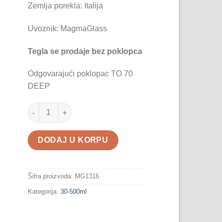
Zemlja porekla: Italija
Uvoznik: MagmaGlass
Tegla se prodaje bez poklopca
Odgovarajući poklopac TO 70
DEEP
Tegla Mio 314ml količina
DODAJ U KORPU
Šifra proizvoda:
MG1316
Kategorija:
30-500ml