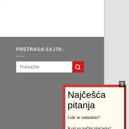
na
рсд.
a
д.
PRETRAGA SAJTA:
Gde se nalazimo?
Koji su načini plaćanja?