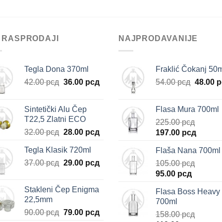
 RASPRODAJI
NAJPRODAVANIJE
Tegla Dona 370ml
Fraklić Čokanj 50
Originalna
Trenutna
Origina
42.00
рсд
36.00
рсд
54.00
рсд
48.00
р
cena
cena
cena
je
je:
je
Sintetički Alu Čep
Flasa Mura 700ml
bila:
36.00 рсд.
bila:
T22,5 Zlatni ECO
225.00
рсд
42.00 рсд.
54.00 р
Originalna
Trenutna
32.00
рсд
28.00
рсд
Originalna
Trenut
197.00
рсд
cena
cena
cena
cena
Tegla Klasik 720ml
Flaša Nana 700ml
je
je:
je
je:
Originalna
Trenutna
37.00
рсд
bila:
29.00
рсд
28.00 рсд.
bila:
105.00
рсд
197.00 
cena
cena
32.00 рсд.
Originalna
Trenutn
225.00 рсд.
95.00
рсд
je
je:
cena
cena
Stakleni Čep Enigma
Flasa Boss Heavy
bila:
29.00 рсд.
je
je:
22,5mm
700ml
37.00 рсд.
bila:
95.00 рс
Originalna
Trenutna
90.00
рсд
79.00
рсд
158.00
рсд
105.00 рсд.