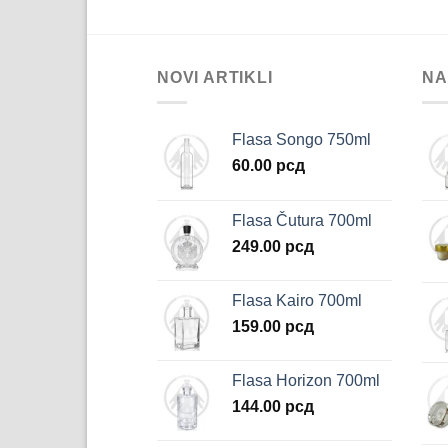
NOVI ARTIKLI
NA
Flasa Songo 750ml
60.00
рсд
Flasa Čutura 700ml
249.00
рсд
Flasa Kairo 700ml
159.00
рсд
Flasa Horizon 700ml
144.00
рсд