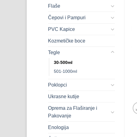
Flaše
Čepovi i Pampuri
PVC Kapice
Kozmetičke boce
Tegle
30-500ml
501-1000ml
Poklopci
Ukrasne kutije
Oprema za Flaširanje i
Pakovanje
Enologija