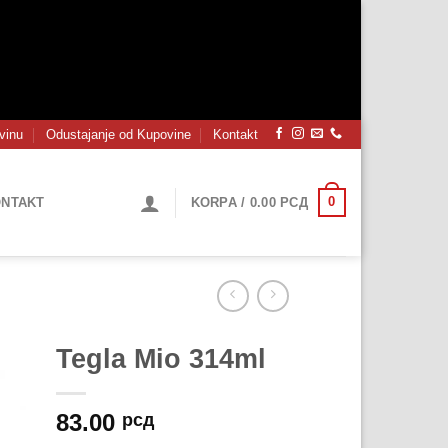
vinu
Odustajanje od Kupovine
Kontakt
0
NTAKT
KORPA /
0.00
РСД
Tegla Mio 314ml
83.00
рсд