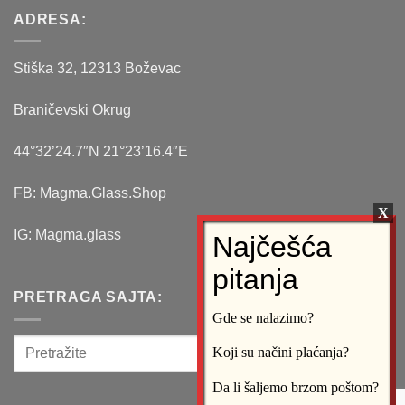
ADRESA:
Stiška 32, 12313 Boževac
Braničevski Okrug
44°32’24.7″N 21°23’16.4″E
FB: Magma.Glass.Shop
IG: Magma.glass
PRETRAGA SAJTA:
Gde se nalazimo?
Koji su načini plaćanja?
Da li šaljemo brzom poštom?