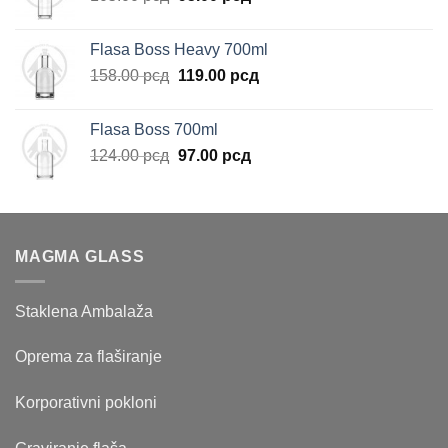
cena
cena
je
je:
Flasa Boss Heavy 700ml
bila:
95.00 рсд.
Originalna
Trenutna
158.00
рсд
119.00
рсд
105.00 рсд.
cena
cena
je
je:
Flasa Boss 700ml
bila:
119.00 рсд.
Originalna
Trenutna
124.00
рсд
97.00
рсд
158.00 рсд.
cena
cena
je
je:
bila:
97.00 рсд.
124.00 рсд.
MAGMA GLASS
Staklena Ambalaža
Oprema za flaširanje
Korporativni pokloni