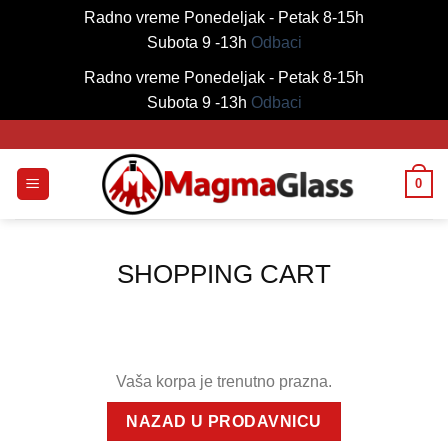
Radno vreme Ponedeljak - Petak 8-15h
Subota 9 -13h
Odbaci
Radno vreme Ponedeljak - Petak 8-15h
Subota 9 -13h
Odbaci
Skip
to
content
0
SHOPPING CART
Vaša korpa je trenutno prazna.
NAZAD U PRODAVNICU