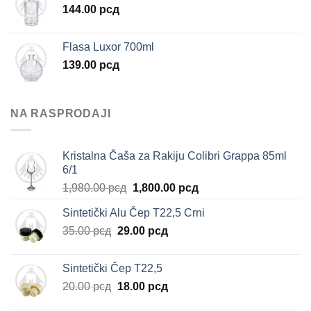
144.00
рсд
Flasa Luxor 700ml
139.00
рсд
NA RASPRODAJI
Kristalna Čaša za Rakiju Colibri Grappa 85ml
6/1
Originalna
Trenutna
1,980.00
рсд
1,800.00
рсд
cena
cena
Sintetički Alu Čep T22,5 Crni
je
je:
Originalna
Trenutna
35.00
рсд
29.00
bila:
рсд
1,800.00 рсд.
cena
cena
1,980.00 рсд.
je
je:
Sintetički Čep T22,5
bila:
29.00 рсд.
Originalna
Trenutna
20.00
рсд
18.00
рсд
35.00 рсд.
cena
cena