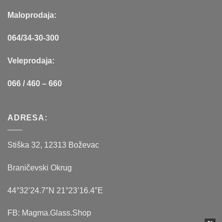
Maloprodaja:
064/34-30-300
Veleprodaja:
066 / 460 – 660
ADRESA:
Stiška 32, 12313 Boževac
Braničevski Okrug
44°32’24.7″N 21°23’16.4″E
FB: Magma.Glass.Shop