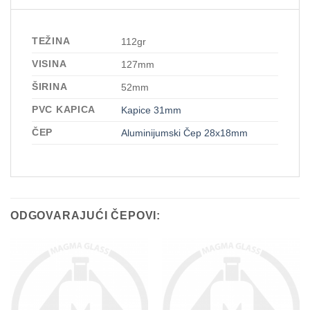
TEŽINA
112gr
VISINA
127mm
ŠIRINA
52mm
PVC KAPICA
Kapice 31mm
ČEP
Aluminijumski Čep 28x18mm
ODGOVARAJUĆI ČEPOVI: