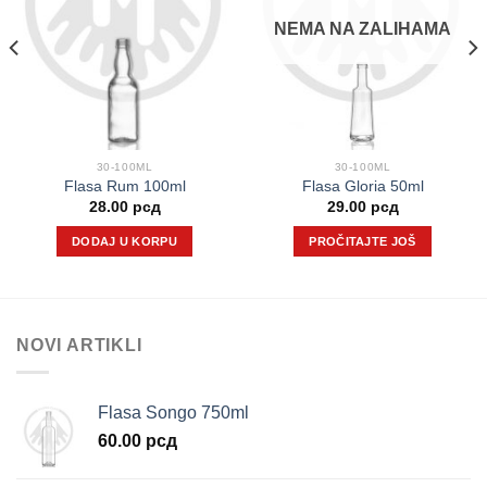
NEMA NA ZALIHAMA
30-100ML
30-100ML
Flasa Rum 100ml
Flasa Gloria 50ml
tna
28.00
рсд
29.00
рсд
DODAJ U KORPU
PROČITAJTE JOŠ
 рсд.
NOVI ARTIKLI
Flasa Songo 750ml
60.00
рсд