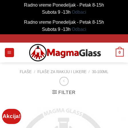
Radno vreme Ponedeljak - Petak 8-15h
Subota 9 -13h
Odbaci
Radno vreme Ponedeljak - Petak 8-15h
Subota 9 -13h
Odbaci
Skip
to
content
0
FLAŠE
/
FLAŠE ZA RAKIJU I LIKERE
/
30-100ML
FILTER
Akcija!