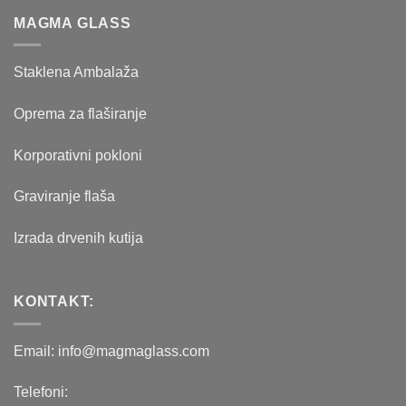
124.00 рсд.
MAGMA GLASS
Staklena Ambalaža
Oprema za flaširanje
Korporativni pokloni
Graviranje flaša
Izrada drvenih kutija
KONTAKT:
Email: info@magmaglass.com
Telefoni: