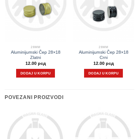
28MM
28MM
Aluminijumski Čep 28×18
Aluminijumski Čep 28×18
Zlatni
Crni
12.00
рсд
12.00
рсд
DODAJ U KORPU
DODAJ U KORPU
POVEZANI PROIZVODI