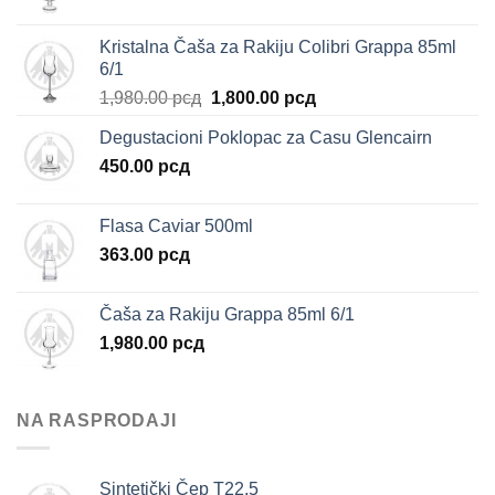
Kristalna Čaša za Rakiju Colibri Grappa 85ml
6/1
Originalna
Trenutna
1,980.00
рсд
1,800.00
рсд
cena
cena
Degustacioni Poklopac za Casu Glencairn
je
je:
450.00
рсд
bila:
1,800.00 рсд.
1,980.00 рсд.
Flasa Caviar 500ml
363.00
рсд
Čaša za Rakiju Grappa 85ml 6/1
1,980.00
рсд
NA RASPRODAJI
Sintetički Čep T22,5