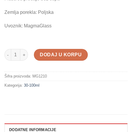
je
je:
bila:
29.00 рсд.
Zemlja porekla: Poljska
32.00 рсд.
Uvoznik: MagmaGlass
Pljoska F100ml količina
DODAJ U KORPU
Šifra proizvoda:
MG1210
Kategorija:
30-100ml
DODATNE INFORMACIJE