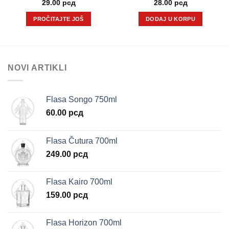
tna
29.00
рсд
28.00
рсд
PROČITAJTE JOŠ
DODAJ U KORPU
 рсд.
NOVI ARTIKLI
Flasa Songo 750ml
60.00
рсд
Flasa Čutura 700ml
249.00
рсд
Flasa Kairo 700ml
159.00
рсд
Flasa Horizon 700ml