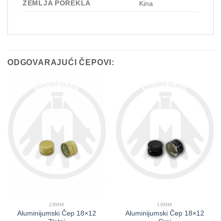
ZEMLJA POREKLA
Kina
ODGOVARAJUĆI ČEPOVI:
18MM
18MM
Aluminijumski Čep 18×12
Aluminijumski Čep 18×12