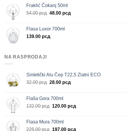
Fraklić Čokanj 50ml
Originalna
Trenutna
54.00
рсд
48.00
рсд
cena
cena
je
je:
Flasa Luxor 700ml
bila:
48.00 рсд.
139.00
рсд
54.00 рсд.
NA RASPRODAJI
Sintetički Alu Čep T22,5 Zlatni ECO
Originalna
Trenutna
32.00
рсд
28.00
рсд
cena
cena
je
je:
Flaša Gora 700ml
bila:
28.00 рсд.
Originalna
Trenutna
132.00
рсд
120.00
рсд
32.00 рсд.
cena
cena
je
je:
Flasa Mura 700ml
bila:
120.00 рсд.
Originalna
Trenutna
225.00
рсд
197.00
рсд
132.00 рсд.