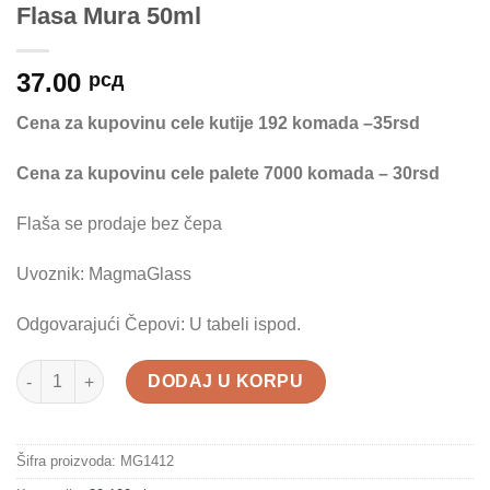
Flasa Mura 50ml
37.00
рсд
Cena za kupovinu cele kutije 192 komada –35rsd
Cena za kupovinu cele palete 7000 komada – 30rsd
Flaša se prodaje bez čepa
Uvoznik: MagmaGlass
Odgovarajući Čepovi: U tabeli ispod.
Flasa Mura 50ml količina
DODAJ U KORPU
Šifra proizvoda:
MG1412