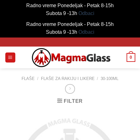
Radno vreme Ponedeljak - Petak 8-15h
Subota 9 -13h
Odbaci
Radno vreme Ponedeljak - Petak 8-15h
Subota 9 -13h
Odbaci
Skip
to
content
0
FLAŠE
/
FLAŠE ZA RAKIJU I LIKERE
/
30-100ML
FILTER