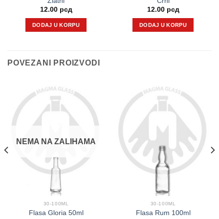
Zlatni
Crni
12.00
рсд
12.00
рсд
DODAJ U KORPU
DODAJ U KORPU
POVEZANI PROIZVODI
NEMA NA ZALIHAMA
30-100ML
30-100ML
Flasa Gloria 50ml
Flasa Rum 100ml