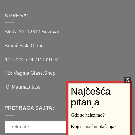
ADRESA:
Stiška 32, 12313 Boževac
Braničevski Okrug
44°32’24.7″N 21°23’16.4″E
FB: Magma.Glass.Shop
IG: Magma.glass
PRETRAGA SAJTA:
Gde se nalazimo?
Koji su načini plaćanja?