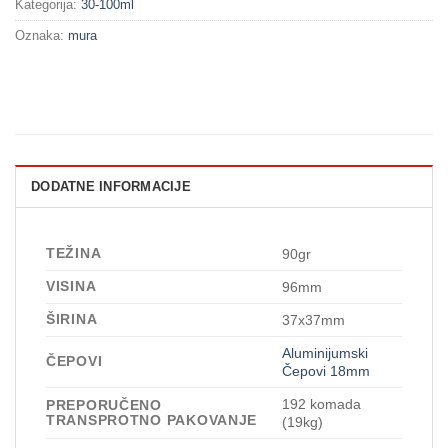
Kategorija:
30-100ml
Oznaka:
mura
DODATNE INFORMACIJE
TEŽINA
90gr
VISINA
96mm
ŠIRINA
37x37mm
Aluminijumski
ČEPOVI
Čepovi 18mm
192 komada
PREPORUČENO
TRANSPROTNO PAKOVANJE
(19kg)