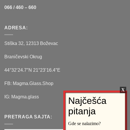
066 / 460 – 660
ADRESA:
Stiška 32, 12313 Boževac
Braničevski Okrug
44°32’24.7″N 21°23’16.4″E
FB: Magma.Glass.Shop
IG: Magma.glass
PRETRAGA SAJTA:
Gde se nalazimo?