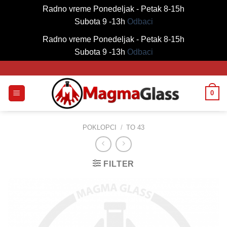
Radno vreme Ponedeljak - Petak 8-15h
Subota 9 -13h
Odbaci
Radno vreme Ponedeljak - Petak 8-15h
Subota 9 -13h
Odbaci
Skip
to
content
0
POKLOPCI
/
TO 43
FILTER