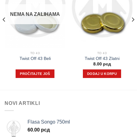
NEMA NA ZALIHAMA
TO 43
TO 43
Twist Off 43 Beli
Twist Off 43 Zlatni
8.00
рсд
PROČITAJTE JOŠ
DODAJ U KORPU
NOVI ARTIKLI
Flasa Songo 750ml
60.00
рсд