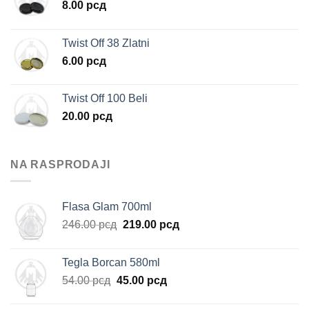
8.00
рсд
Twist Off 38 Zlatni
6.00
рсд
Twist Off 100 Beli
20.00
рсд
NA RASPRODAJI
Flasa Glam 700ml
Originalna
Trenutna
246.00
рсд
219.00
рсд
cena
cena
je
je:
Tegla Borcan 580ml
bila:
219.00 рсд.
Originalna
Trenutna
54.00
рсд
45.00
рсд
246.00 рсд.
cena
cena
je
je: