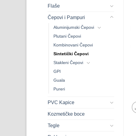
Flaše
Čepovi i Pampuri
Aluminijumski Čepovi
Plutani Čepovi
Kombinovani Čepovi
Sintetički Čepovi
Stakleni Čepovi
GPI
Guala
Pureri
PVC Kapice
Kozmetičke boce
Tegle