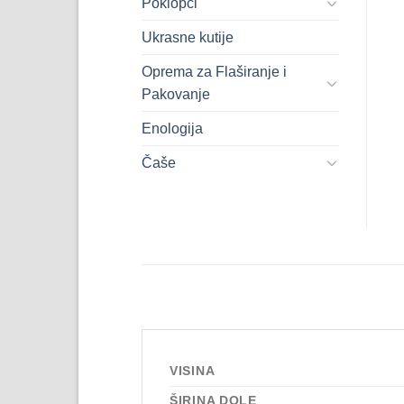
Poklopci
Ukrasne kutije
Oprema za Flaširanje i
Pakovanje
Enologija
Čaše
VISINA
ŠIRINA DOLE