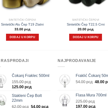
SINTETIČKI ČEPOVI
SINTETIČKI ČEPOVI
Sintetički Alu Čep T19 Zlatni
Sintetički Čep T22,5 Crni
33.00
рсд
20.00
рсд
DODAJ U KORPU
DODAJ U KORPU
 RASPRODAJI
NAJPRODAVANIJE
Čokanj Fraklec 500ml
Fraklić Čokanj 50
Origina
155.00
рсд
54.00
рсд
48.00
р
Originalna
Trenutna
cena
125.00
рсд
cena
cena
je
Flasa Mura 700ml
Stakleni Čep Bolt
je
je:
bila:
22mm
225.00
рсд
bila:
125.00 рсд.
54.00 р
Originalna
Trenut
Originalna
Trenutna
197.00
рсд
62.00
рсд
54.00
рсд
155.00 рсд.