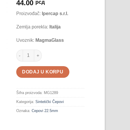
44.00
рсд
Proizvođač:
Ipercap s.r.l.
Zemlja porekla:
Italija
Uvoznik:
MagmaGlass
Sintetički Alu Čep T22,5 Zlatni količina
DODAJ U KORPU
Šifra proizvoda:
MG1289
Kategorija:
Sintetički Čepovi
Oznaka:
Cepovi 22.5mm