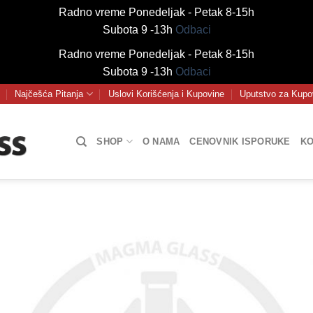
Radno vreme Ponedeljak - Petak 8-15h
Subota 9 -13h
Odbaci
Radno vreme Ponedeljak - Petak 8-15h
Subota 9 -13h
Odbaci
Najčešća Pitanja
Uslovi Korišćenja i Kupovine
Uputstvo za Kupo
SHOP
O NAMA
CENOVNIK ISPORUKE
KO