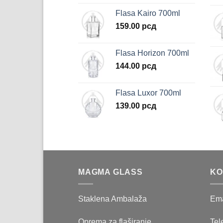
Flasa Kairo 700ml
159.00
рсд
Flasa Horizon 700ml
144.00
рсд
Flasa Luxor 700ml
139.00
рсд
MAGMA GLASS
KO
Staklena Ambalaža
Ema
Oprema za flaširanje
Tel