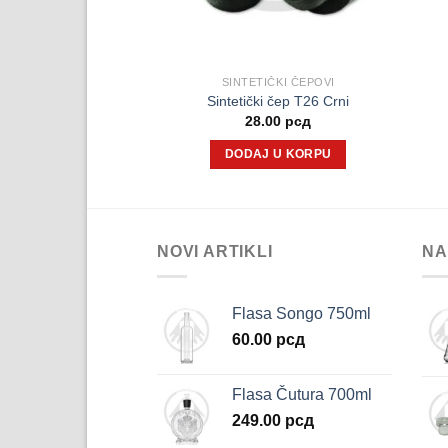
IČKI ČEPOVI
SINTETIČKI ČEPOVI
 Čep T22,5 Braon
Sintetički čep T26 Crni
.00
рсд
28.00
рсд
ITAJTE JOŠ
DODAJ U KORPU
NOVI ARTIKLI
NA
Flasa Songo 750ml
60.00
рсд
Flasa Čutura 700ml
249.00
рсд