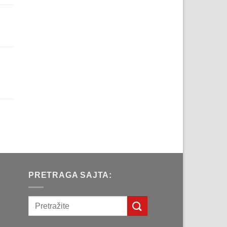
рсд.
a
д.
na
рсд.
a
д.
PRETRAGA SAJTA: