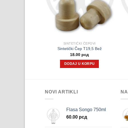
IČKI ČEPOVI
SINTETIČKI ČEPOVI
Alu Čep T22,5 Crni
Sintetički Čep T19,5 Bež
Originalna
Trenutna
сд
29.00
рсд
18.00
рсд
cena
cena
je
je:
J U KORPU
DODAJ U KORPU
bila:
29.00 рсд.
35.00 рсд.
NOVI ARTIKLI
NA
Flasa Songo 750ml
60.00
рсд