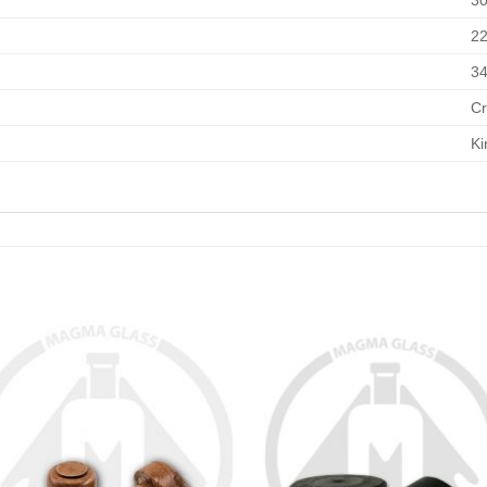
3
2
3
C
Ki