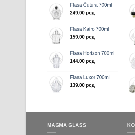
Flasa Čutura 700ml
249.00
рсд
Flasa Kairo 700ml
159.00
рсд
Flasa Horizon 700ml
144.00
рсд
Flasa Luxor 700ml
139.00
рсд
MAGMA GLASS
KO