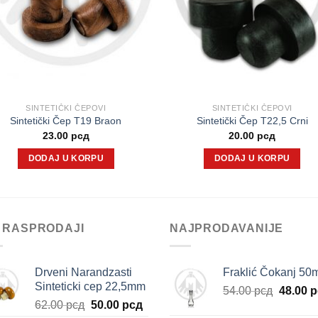
SINTETIČKI ČEPOVI
SINTETIČKI ČEPOVI
Sintetički Čep T19 Braon
Sintetički Čep T22,5 Crni
23.00
рсд
20.00
рсд
DODAJ U KORPU
DODAJ U KORPU
 RASPRODAJI
NAJPRODAVANIJE
Drveni Narandzasti
Fraklić Čokanj 50
Sinteticki cep 22,5mm
Origina
54.00
рсд
48.00
р
Originalna
Trenutna
62.00
рсд
50.00
рсд
cena