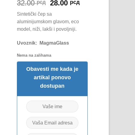
Originalna
Trenutna
32.00
28.00
рсд
рсд
cena
cena
Sintetički čep sa
je
je:
aluminijumskom glavom, eco
bila:
28.00 рсд.
model, niži, lakši i povoljniji.
32.00 рсд.
Uvoznik: MagmaGlass
Nema na zalihama
Obavesti me kada je
artikal ponovo
dostupan