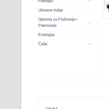
Poklopci
Ukrasne kutije
Oprema za Flaširanje i
Pakovanje
Enologija
Čaše
VISINA