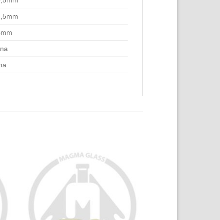
0,5mm
2,5mm
4mm
rna
na