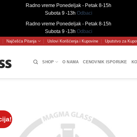
Radno vreme Ponedeljak - Petak 8-15h
Subota 9 -13h
Odbaci
Radno vreme Ponedeljak - Petak 8-15h
Subota 9 -13h
Odbaci
Najčešća Pitanja
Uslovi Korišćenja i Kupovine
Uputstvo za Kupo
SHOP
O NAMA
CENOVNIK ISPORUKE
KO
ija!