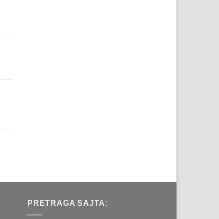
je:
48.00 рсд.
сд.
na
рсд.
a
д.
na
рсд.
a
д.
PRETRAGA SAJTA: