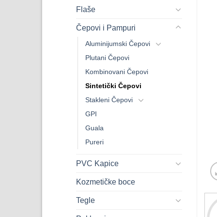
Flaše
Čepovi i Pampuri
Aluminijumski Čepovi
Plutani Čepovi
Kombinovani Čepovi
Sintetički Čepovi
Stakleni Čepovi
GPI
Guala
Pureri
PVC Kapice
Kozmetičke boce
Tegle