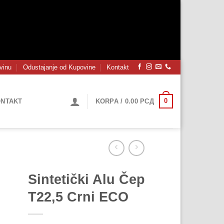
vinu
Odustajanje od Kupovine
Kontakt
0
NTAKT
KORPA /
0.00
РСД
Sintetički Alu Čep
T22,5 Crni ECO