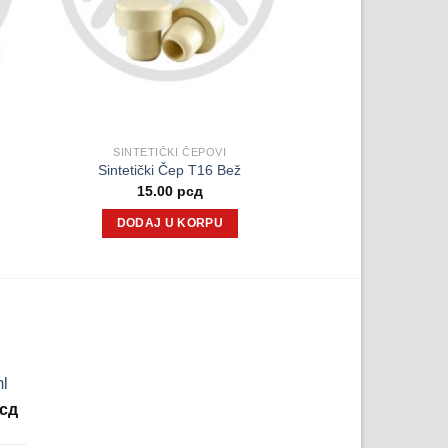
SINTETIČKI ČEPOVI
Sintetički Čep T16 Bež
15.00
рсд
DODAJ U KORPU
ml
lna
Trenutna
сд
cena