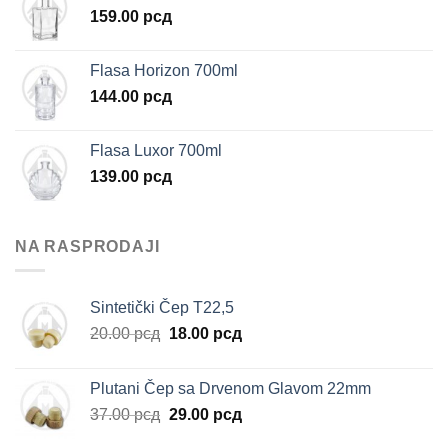
159.00
рсд
Flasa Horizon 700ml
144.00
рсд
Flasa Luxor 700ml
139.00
рсд
NA RASPRODAJI
Sintetički Čep T22,5
Originalna
Trenutna
20.00
рсд
18.00
рсд
cena
cena
je
je:
Plutani Čep sa Drvenom Glavom 22mm
bila:
18.00 рсд.
Originalna
Trenutna
37.00
рсд
29.00
рсд
20.00 рсд.
cena
cena