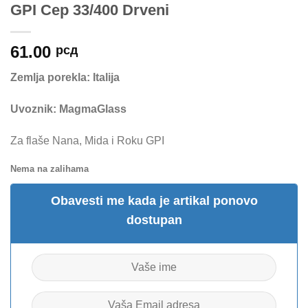
GPI Cep 33/400 Drveni
61.00
рсд
Zemlja porekla: Italija
Uvoznik: MagmaGlass
Za flaše Nana, Mida i Roku GPI
Nema na zalihama
Obavesti me kada je artikal ponovo
dostupan