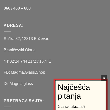
066 / 460 – 660
ADRESA:
Stiška 32, 12313 Boževac
Braničevski Okrug
44°32’24.7″N 21°23’16.4″E
FB: Magma.Glass.Shop
IG: Magma.glass
PRETRAGA SAJTA:
Gde se nalazimo?