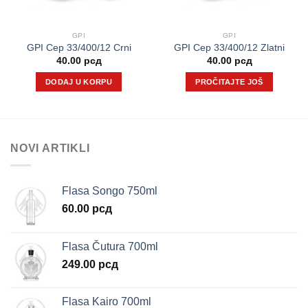
GPI
GPI
GPI Cep 33/400/12 Crni
GPI Cep 33/400/12 Zlatni
40.00
рсд
40.00
рсд
DODAJ U KORPU
PROČITAJTE JOŠ
NOVI ARTIKLI
Flasa Songo 750ml
60.00
рсд
Flasa Čutura 700ml
249.00
рсд
Flasa Kairo 700ml