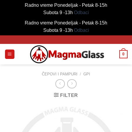
Radno vreme Ponedeljak - Petak 8-15h
Subota 9 -13h
Odbaci
Radno vreme Ponedeljak - Petak 8-15h
Subota 9 -13h
Odbaci
Skip
to
content
0
ČEPOVI I PAMPURI
/
GPI
FILTER