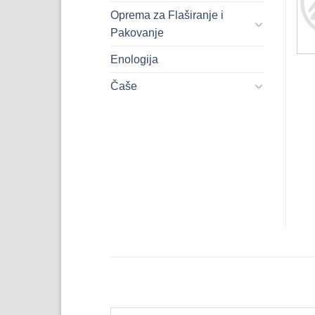
Oprema za Flaširanje i
Pakovanje
Enologija
Čaše