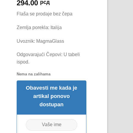
294.00
рсд
Flaša se prodaje bez čepa
Zemlja porekla: Italija
Uvoznik: MagmaGlass
Odgovarajući Čepovi: U tabeli
ispod.
Nema na zalihama
Obavesti me kada je
artikal ponovo
dostupan