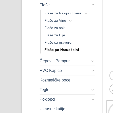
Flaše
Flaše za Rakiju i Likere
Flaše za Vino
Flaše za sok
Flaše za Ulje
Flaše sa gravurom
Flaše po Narudžbini
Čepovi i Pampuri
PVC Kapice
Kozmetičke boce
Tegle
Poklopci
Ukrasne kutije