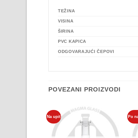
TEŽINA
VISINA
ŠIRINA
PVC KAPICA
ODGOVARAJUĆI ČEPOVI
POVEZANI PROIZVODI
Na upit
Po n