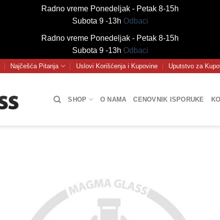
Radno vreme Ponedeljak - Petak 8-15h
Subota 9 -13h
Odbaci
Radno vreme Ponedeljak - Petak 8-15h
Subota 9 -13h
Odbaci
Najčešća Pitanja
Uslovi Korišćenja i Kupovine
Uputstvo za Kupo
SHOP
O NAMA
CENOVNIK ISPORUKE
KO