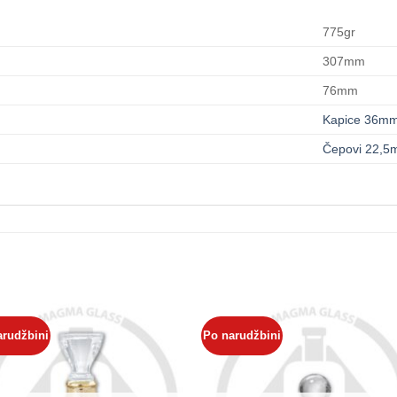
775gr
307mm
76mm
Kapice 36m
Čepovi 22,
arudžbini
Po narudžbini