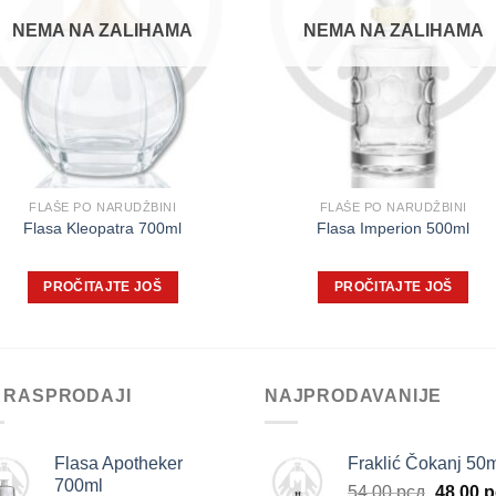
NEMA NA ZALIHAMA
NEMA NA ZALIHAMA
FLAŠE PO NARUDŽBINI
FLAŠE PO NARUDŽBINI
Flasa Kleopatra 700ml
Flasa Imperion 500ml
PROČITAJTE JOŠ
PROČITAJTE JOŠ
 RASPRODAJI
NAJPRODAVANIJE
Flasa Apotheker
Fraklić Čokanj 50
700ml
Origina
54.00
рсд
48.00
р