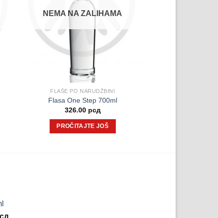
NEMA NA ZALIHAMA
FLAŠE PO NARUDŽBINI
Flasa One Step 700ml
326.00
рсд
PROČITAJTE JOŠ
ml
lna
Trenutna
сд