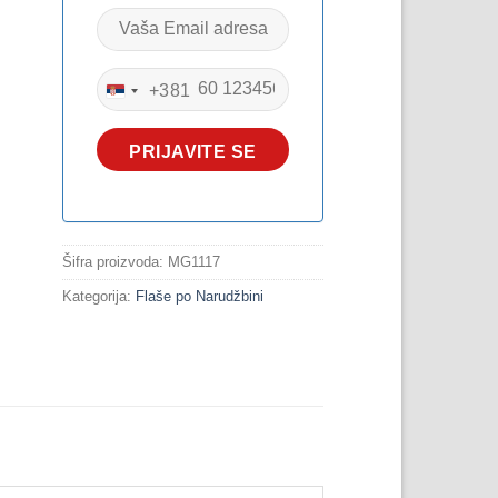
+381
SERBIA
+381
PRIJAVITE SE
Šifra proizvoda:
MG1117
Kategorija:
Flaše po Narudžbini