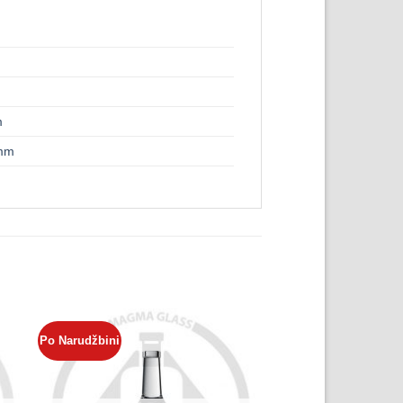
m
5mm
Po Narudžbini