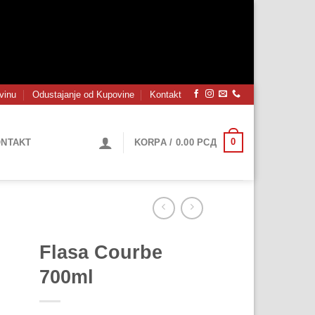
vinu
Odustajanje od Kupovine
Kontakt
0
NTAKT
KORPA /
0.00
РСД
Flasa Courbe
700ml