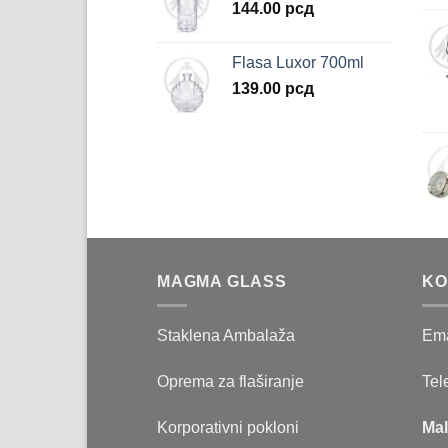
144.00
рсд
Flasa Luxor 700ml
139.00
рсд
MAGMA GLASS
KO
Staklena Ambalaža
Ema
Oprema za flaširanje
Tel
Korporativni pokloni
Mal