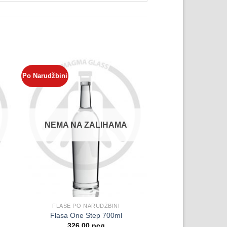
Po Narudžbini
NEMA NA ZALIHAMA
FLAŠE PO NARUDŽBINI
Flasa One Step 700ml
326.00
рсд