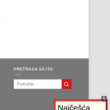
д.
na
рсд.
a
д.
PRETRAGA SAJTA: