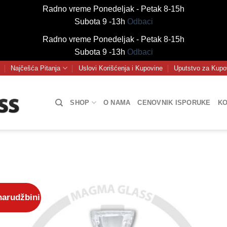
Radno vreme Ponedeljak - Petak 8-15h
Subota 9 -13h
Odbaci
Radno vreme Ponedeljak - Petak 8-15h
Subota 9 -13h
Odbaci
Najčešća Pitanja
Uslovi Korišćenja i Kupovine
Uputstvo za Kupo
SHOP
O NAMA
CENOVNIK ISPORUKE
KO
narudžbini