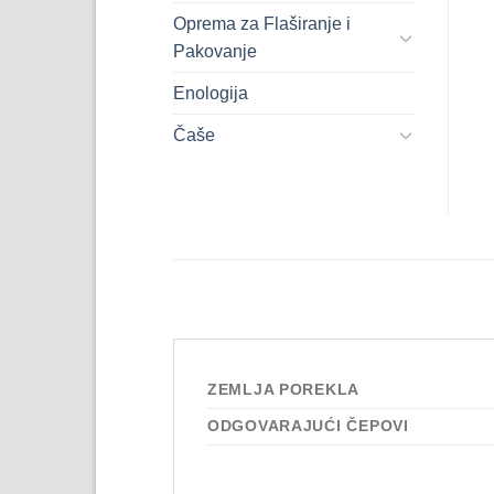
Oprema za Flaširanje i
Pakovanje
Enologija
Čaše
ZEMLJA POREKLA
ODGOVARAJUĆI ČEPOVI