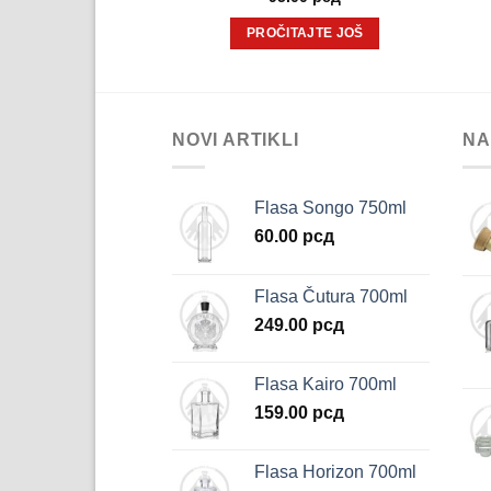
ITAJTE JOŠ
PROČITAJTE JOŠ
NOVI ARTIKLI
NA
Flasa Songo 750ml
60.00
рсд
Flasa Čutura 700ml
249.00
рсд
Flasa Kairo 700ml
159.00
рсд
Flasa Horizon 700ml