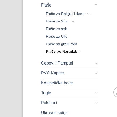
Flaše
Flaše za Rakiju i Likere
Flaše za Vino
Flaše za sok
Flaše za Ulje
Flaše sa gravurom
Flaše po Narudžbini
Čepovi i Pampuri
PVC Kapice
Kozmetičke boce
Tegle
Poklopci
Ukrasne kutije