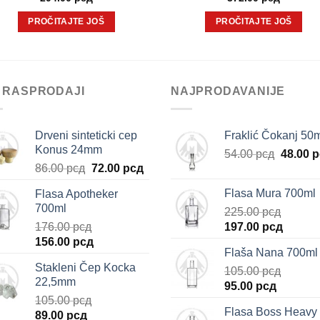
PROČITAJTE JOŠ
PROČITAJTE JOŠ
 RASPRODAJI
NAJPRODAVANIJE
Drveni sinteticki cep
Fraklić Čokanj 50
Konus 24mm
Origina
54.00
рсд
48.00
р
Originalna
Trenutna
86.00
рсд
72.00
рсд
cena
cena
cena
je
Flasa Mura 700ml
Flasa Apotheker
je
je:
bila:
700ml
225.00
рсд
bila:
72.00 рсд.
54.00 р
Originalna
Trenut
176.00
рсд
197.00
рсд
86.00 рсд.
Originalna
Trenutna
cena
cena
156.00
рсд
Flaša Nana 700ml
cena
cena
je
je:
Stakleni Čep Kocka
je
je:
bila:
105.00
рсд
197.00 
22,5mm
Originalna
Trenutn
bila:
156.00 рсд.
225.00 рсд.
95.00
рсд
105.00
рсд
cena
cena
176.00 рсд.
Flasa Boss Heavy
Originalna
Trenutna
89.00
рсд
je
je: