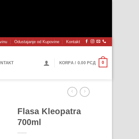
vinu
Odustajanje od Kupovine
Kontakt
0
NTAKT
KORPA /
0.00
РСД
Flasa Kleopatra
700ml