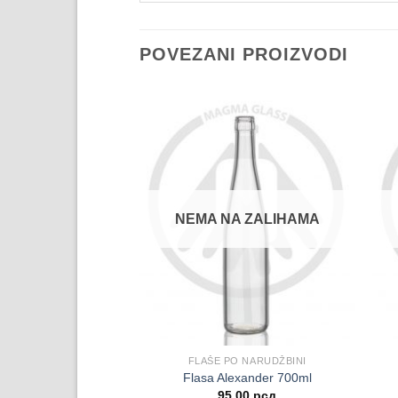
POVEZANI PROIZVODI
A ZALIHAMA
NEMA NA ZALIHAMA
O NARUDŽBINI
FLAŠE PO NARUDŽBINI
 Bora 700ml
Flasa Alexander 700ml
95.00
рсд