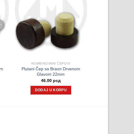
KOMBINOVANI ČEPOVI
om
Plutani Čep sa Braon Drvenom
Glavom 22mm
46.00
рсд
DODAJ U KORPU