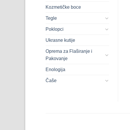
Kozmetičke boce
Tegle
Poklopci
Ukrasne kutije
Oprema za Flaširanje i
Pakovanje
Enologija
Čaše