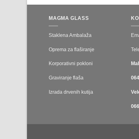
MAGMA GLASS
KO
Staklena Ambalaža
Ema
Oprema za flaširanje
Tel
Korporativni pokloni
Mal
Graviranje flaša
064
Izrada drvenih kutija
Vel
066