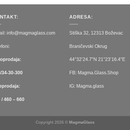
je
je:
je
je:
bila:
97.00 рс
bila:
54.00 рсд.
124.00 рсд.
NTAKT:
62.00 рсд.
ADRESA:
il: info@magmaglass.com
Stiška 32, 12313 Boževac
efoni:
Braničevski Okrug
oprodaja:
44°32’24.7″N 21°23’16.4″E
/34-30-300
FB: Magma.Glass.Shop
eprodaja:
IG: Magma.glass
 / 460 – 660
Copyright 2026 ©
MagmaGlass