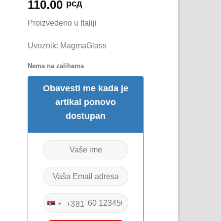
110.00
рсд
Proizvedeno u Italiji
Uvoznik: MagmaGlass
Nema na zalihama
Obavesti me kada je
artikal ponovo
dostupan
+381
SERBIA
+381