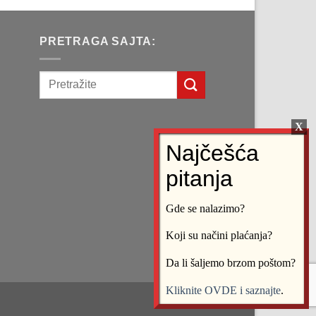
д.
PRETRAGA SAJTA:
Gde se nalazimo?
Koji su načini plaćanja?
Da li šaljemo brzom poštom?
Kliknite OVDE i saznajte
.