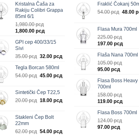
Kristalna Čaša za
Fraklić Čokanj 50
Rakiju Colibri Grappa
Origina
54.00
рсд
48.00
р
85ml 6/1
cena
1,980.00
рсд
je
Flasa Mura 700ml
Originalna
Trenutna
1,800.00
рсд
bila:
cena
cena
225.00
рсд
54.00 р
GPI cep 400/33/15
Originalna
Trenut
je
je:
197.00
рсд
Sivi
cena
cena
bila:
1,800.00 рсд.
Flaša Nana 700ml
Originalna
Trenutna
35.00
рсд
32.00
рсд
je
je:
1,980.00 рсд.
cena
cena
bila:
105.00
рсд
197.00 
Tegla Borcan 580ml
je
je:
Originalna
Trenutn
225.00 рсд.
95.00
рсд
Originalna
Trenutna
54.00
рсд
bila:
45.00
рсд
32.00 рсд.
cena
cena
Flasa Boss Heavy
cena
cena
35.00 рсд.
je
je:
700ml
je
je:
bila:
95.00 рс
Sintetički Čep T22,5
bila:
45.00 рсд.
158.00
рсд
105.00 рсд.
Originalna
Trenutna
20.00
рсд
18.00
рсд
Originalna
Trenut
54.00 рсд.
119.00
рсд
cena
cena
cena
cena
Flasa Boss 700ml
je
je:
je
je:
Stakleni Čep Bolt
bila:
18.00 рсд.
bila:
124.00
рсд
119.00 
22mm
20.00 рсд.
Originalna
Trenutn
158.00 рсд.
97.00
рсд
Originalna
Trenutna
62.00
рсд
54.00
рсд
cena
cena
cena
cena