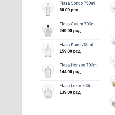
Flasa Songo 750ml
60.00
рсд
Flasa Čutura 700ml
249.00
рсд
Flasa Kairo 700ml
159.00
рсд
Flasa Horizon 700ml
144.00
рсд
Flasa Luxor 700ml
139.00
рсд