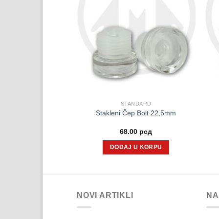
A ZALIHAMA
IČKI ČEPOVI
STANDARD
 Alu Čep T22 Sivi
Stakleni Čep Bolt 22,5mm
.00
рсд
68.00
рсд
ITAJTE JOŠ
DODAJ U KORPU
NOVI ARTIKLI
NA