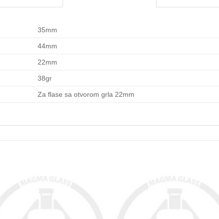
35mm
44mm
22mm
38gr
Za flase sa otvorom grla 22mm