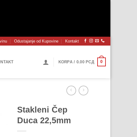
vinu
Odustajanje od Kupovine
Kontakt
0
NTAKT
KORPA /
0.00
РСД
Stakleni Čep
Duca 22,5mm