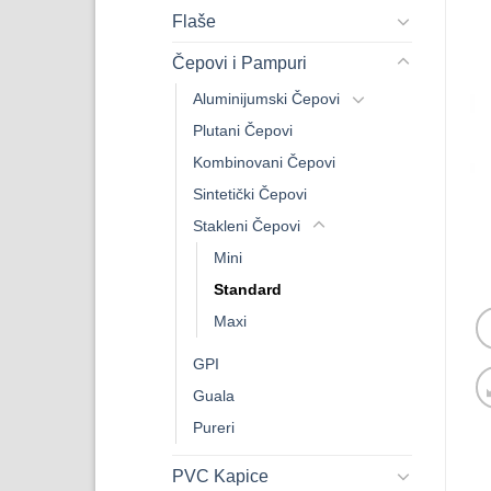
Flaše
Čepovi i Pampuri
Aluminijumski Čepovi
Plutani Čepovi
Kombinovani Čepovi
Sintetički Čepovi
Stakleni Čepovi
Mini
Standard
Maxi
GPI
Guala
Pureri
PVC Kapice