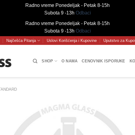
Radno vreme Ponedeljak - Petak 8-15h
Subota 9 -13h
Odbaci
Radno vreme Ponedeljak - Petak 8-15h
Subota 9 -13h
Odbaci
Najčešća Pitanja
Uslovi Korišćenja i Kupovine
Uputstvo za Kupo
SHOP
O NAMA
CENOVNIK ISPORUKE
KO
TANDARD