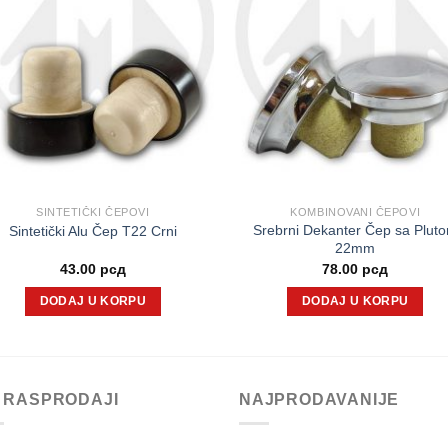
SINTETIČKI ČEPOVI
KOMBINOVANI ČEPOVI
Srebrni Dekanter Čep sa Plut
Sintetički Alu Čep T22 Crni
22mm
43.00
рсд
78.00
рсд
DODAJ U KORPU
DODAJ U KORPU
 RASPRODAJI
NAJPRODAVANIJE