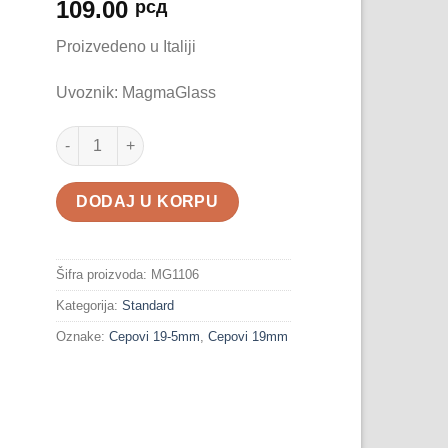
109.00
рсд
Proizvedeno u Italiji
Uvoznik: MagmaGlass
Stakleni Čep Klasik 20mm količina
DODAJ U KORPU
Šifra proizvoda:
MG1106
Kategorija:
Standard
Oznake:
Cepovi 19-5mm
,
Cepovi 19mm