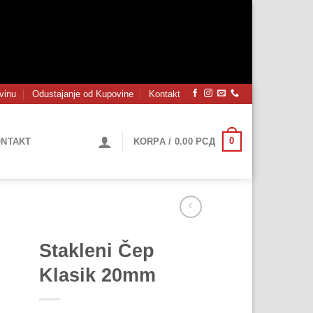
vinu
Odustajanje od Kupovine
Kontakt
0
NTAKT
KORPA /
0.00
РСД
Stakleni Čep
Klasik 20mm