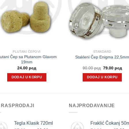
PLUTANI ČEPOVI
STANDARD
lutani Čep sa Plutanom Glavom
Stakleni Čep Enigma 22,5m
19mm
Originalna
Tre
24.00
рсд
90.00
рсд
79.00
рсд
cena
cen
je
je:
DODAJ U KORPU
DODAJ U KORPU
bila:
79.
90.00 рсд.
 RASPRODAJI
NAJPRODAVANIJE
Tegla Klasik 720ml
Fraklić Čokanj 50