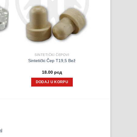
SINTETIČKI ČEPOVI
m
Sintetički Čep T19,5 Bež
nutna
18.00
рсд
a
DODAJ U KORPU
00 рсд.
ml