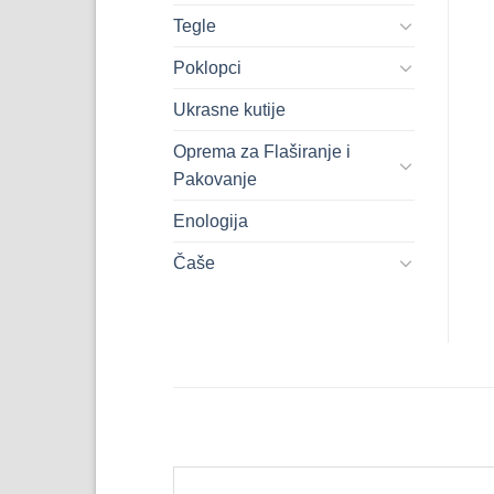
Tegle
Poklopci
Ukrasne kutije
Oprema za Flaširanje i
Pakovanje
Enologija
Čaše