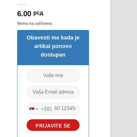
6.00
рсд
Nema na zalihama
Obavesti me kada je
artikal ponovo
dostupan
+381
SERBIA
+381
PRIJAVITE SE