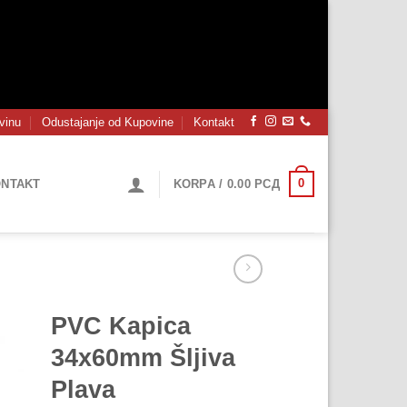
vinu
Odustajanje od Kupovine
Kontakt
0
NTAKT
KORPA /
0.00
РСД
PVC Kapica
34x60mm Šljiva
Plava