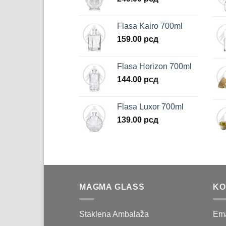
Flasa Kairo 700ml
159.00
рсд
Flasa Horizon 700ml
144.00
рсд
Flasa Luxor 700ml
139.00
рсд
MAGMA GLASS
KO
Staklena Ambalaža
Ema