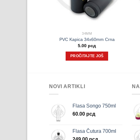
34MM
PVC Kapica 34x60mm Crna
5.00
рсд
PROČITAJTE JOŠ
NOVI ARTIKLI
NA
Flasa Songo 750ml
60.00
рсд
Flasa Čutura 700ml
249.00
рсд