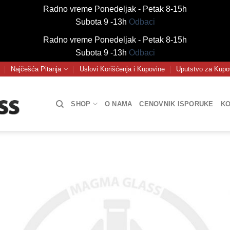
Radno vreme Ponedeljak - Petak 8-15h
Subota 9 -13h
Odbaci
Radno vreme Ponedeljak - Petak 8-15h
Subota 9 -13h
Odbaci
Najčešća Pitanja
Uslovi Korišćenja i Kupovine
Uputstvo za Kupo
SHOP
O NAMA
CENOVNIK ISPORUKE
KO