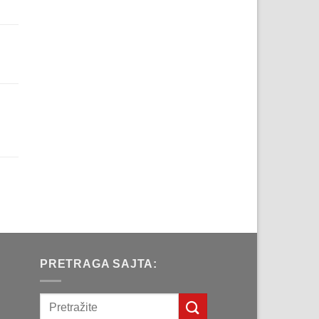
na
рсд.
a
д.
na
рсд.
a
д.
PRETRAGA SAJTA: