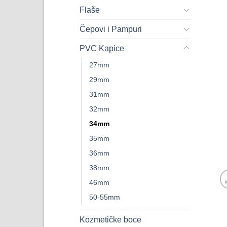
Flaše
Čepovi i Pampuri
PVC Kapice
27mm
29mm
31mm
32mm
34mm
35mm
36mm
38mm
46mm
50-55mm
Kozmetičke boce