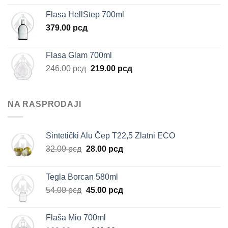
Flasa HellStep 700ml
379.00
рсд
Flasa Glam 700ml
Originalna
Trenutna
246.00
рсд
219.00
рсд
cena
cena
je
je:
bila:
219.00 рсд.
NA RASPRODAJI
246.00 рсд.
Sintetički Alu Čep T22,5 Zlatni ECO
Originalna
Trenutna
32.00
рсд
28.00
рсд
cena
cena
je
je:
Tegla Borcan 580ml
bila:
28.00 рсд.
Originalna
Trenutna
54.00
рсд
45.00
рсд
32.00 рсд.
cena
cena
je
je:
Flaša Mio 700ml
bila:
45.00 рсд.