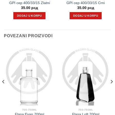
GPI cep 400/33/15 Zlatni
GPI cep 400/33/15 Crni
35.00
рсд
35.00
рсд
DODAJ U KORPU
DODAJ U KORPU
POVEZANI PROIZVODI
700-750ML
700-750ML
Flasa Evan 700ml
Flasa Loft 700ml