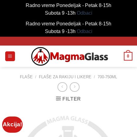
Radno vreme Ponedeljak - Petak 8-15h
Subota 9 -13h
Odbaci
Radno vreme Ponedeljak - Petak 8-15h
Subota 9 -13h
Odbaci
Skip
to
content
0
FLAŠE
/
FLAŠE ZA RAKIJU I LIKERE
/
700-750ML
FILTER
Akcija!