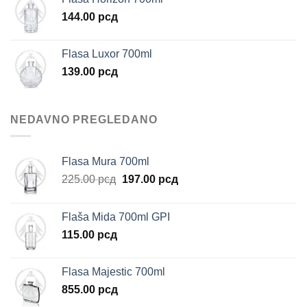
144.00
рсд
Flasa Luxor 700ml
139.00
рсд
NEDAVNO PREGLEDANO
Flasa Mura 700ml
Originalna
Trenutna
225.00
рсд
197.00
рсд
cena
cena
je
je:
Flaša Mida 700ml GPI
bila:
197.00 рсд.
115.00
рсд
225.00 рсд.
Flasa Majestic 700ml
855.00
рсд