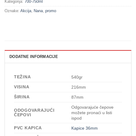
Kategorija:
700-750ml
Oznake:
Akcija
,
Nana
,
promo
DODATNE INFORMACIJE
TEŽINA
540gr
VISINA
216mm
ŠIRINA
87mm
Odgovarajuće čepove
ODOGOVARAJUĆI
možete pronaći u listi
ČEPOVI
ispod
PVC KAPICA
Kapice 36mm