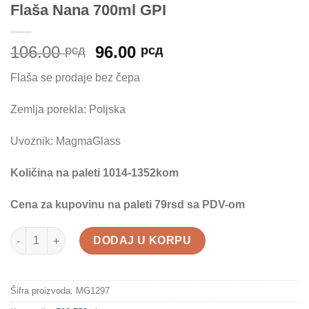
Flaša Nana 700ml GPI
Originalna
Trenutna
106.00
96.00
рсд
рсд
cena
cena
Flaša se prodaje bez čepa
je
je:
bila:
96.00 рсд.
Zemlja porekla: Poljska
106.00 рсд.
Uvoznik: MagmaGlass
Količina na paleti 1014-1352kom
Cena za kupovinu na paleti 79rsd sa PDV-om
Flaša Nana 700ml GPI količina
DODAJ U KORPU
Šifra proizvoda:
MG1297