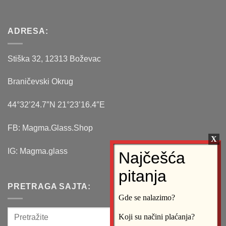
ADRESA:
Stiška 32, 12313 Boževac
Braničevski Okrug
44°32’24.7″N 21°23’16.4″E
FB: Magma.Glass.Shop
IG: Magma.glass
PRETRAGA SAJTA:
Gde se nalazimo?
Koji su načini plaćanja?