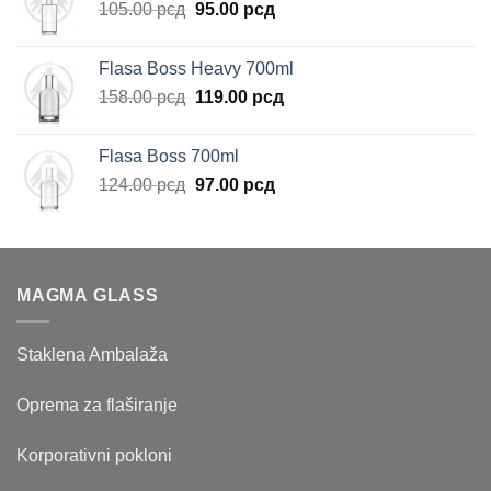
Originalna
Trenutna
105.00
рсд
95.00
рсд
225.00 рсд.
cena
cena
je
je:
Flasa Boss Heavy 700ml
bila:
95.00 рсд.
Originalna
Trenutna
158.00
рсд
119.00
рсд
105.00 рсд.
cena
cena
je
je:
Flasa Boss 700ml
bila:
119.00 рсд.
Originalna
Trenutna
124.00
рсд
97.00
рсд
158.00 рсд.
cena
cena
je
je:
bila:
97.00 рсд.
124.00 рсд.
MAGMA GLASS
Staklena Ambalaža
Oprema za flaširanje
Korporativni pokloni