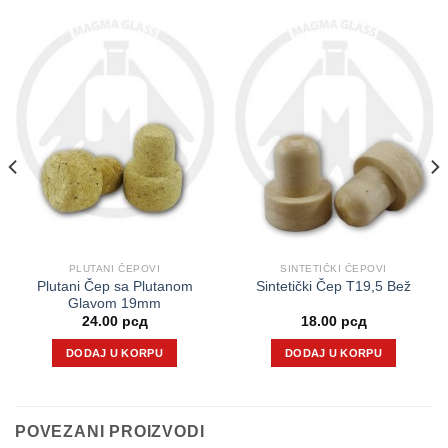
PLUTANI ČEPOVI
SINTETIČKI ČEPOVI
Plutani Čep sa Plutanom
Sintetički Čep T19,5 Bež
Glavom 19mm
24.00
рсд
18.00
рсд
DODAJ U KORPU
DODAJ U KORPU
POVEZANI PROIZVODI