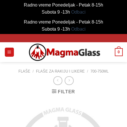
Radno vreme Ponedeljak - Petak 8-15h
Subota 9 -13h
Odbaci
Radno vreme Ponedeljak - Petak 8-15h
Subota 9 -13h
Odbaci
Skip
to
content
0
FLAŠE
/
FLAŠE ZA RAKIJU I LIKERE
/
700-750ML
FILTER