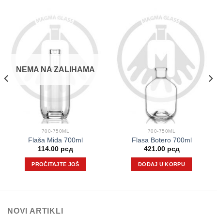
NEMA NA ZALIHAMA
700-750ML
700-750ML
Flaša Mida 700ml
Flasa Botero 700ml
114.00
рсд
421.00
рсд
PROČITAJTE JOŠ
DODAJ U KORPU
NOVI ARTIKLI