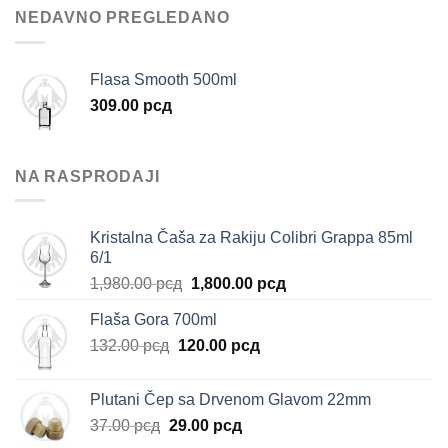
NEDAVNO PREGLEDANO
Flasa Smooth 500ml
309.00
рсд
NA RASPRODAJI
Kristalna Čaša za Rakiju Colibri Grappa 85ml
6/1
Originalna
Trenutna
1,980.00
рсд
1,800.00
рсд
cena
cena
Flaša Gora 700ml
je
je:
Originalna
Trenutna
132.00
рсд
120.00
bila:
рсд
1,800.00 рсд.
cena
cena
1,980.00 рсд.
je
je:
Plutani Čep sa Drvenom Glavom 22mm
bila:
120.00 рсд.
Originalna
Trenutna
37.00
рсд
29.00
рсд
132.00 рсд.
cena
cena