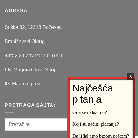
ADRESA:
Stiška 32, 12313 Boževac
Braničevski Okrug
44°32’24.7″N 21°23’16.4″E
FB: Magma.Glass.Shop
IG: Magma.glass
PRETRAGA SAJTA:
Gde se nalazimo?
Koji su načini plaćanja?
Da li šaljemo brzom poštom?