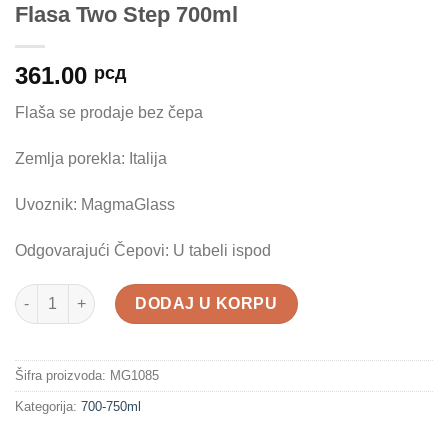
Flasa Two Step 700ml
361.00
рсд
Flaša se prodaje bez čepa
Zemlja porekla: Italija
Uvoznik: MagmaGlass
Odgovarajući Čepovi: U tabeli ispod
Flasa Two Step 700ml količina
DODAJ U KORPU
Šifra proizvoda:
MG1085
Kategorija:
700-750ml