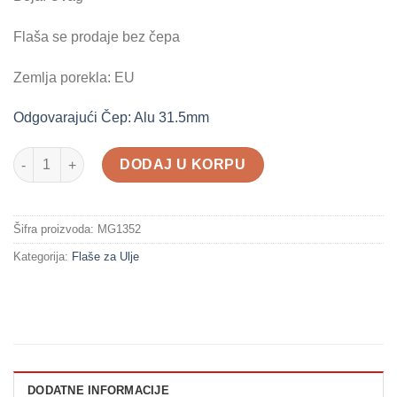
Flaša se prodaje bez čepa
Zemlja porekla: EU
Odgovarajući Čep: Alu 31.5mm
Flasa Marasca 500ml količina
DODAJ U KORPU
Šifra proizvoda:
MG1352
Kategorija:
Flaše za Ulje
DODATNE INFORMACIJE