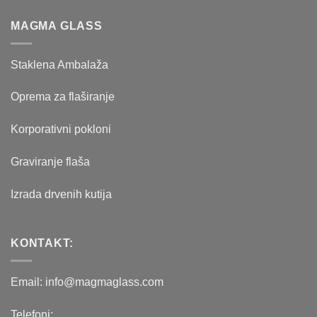
124.00 рсд.
MAGMA GLASS
Staklena Ambalaža
Oprema za flaširanje
Korporativni pokloni
Graviranje flaša
Izrada drvenih kutija
KONTAKT:
Email: info@magmaglass.com
Telefoni: