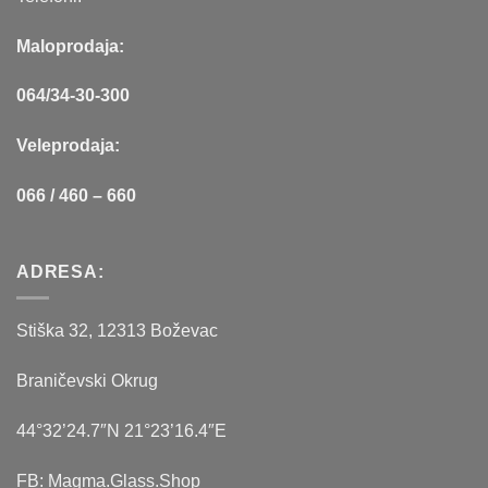
Maloprodaja:
064/34-30-300
Veleprodaja:
066 / 460 – 660
ADRESA:
Stiška 32, 12313 Boževac
Braničevski Okrug
44°32’24.7″N 21°23’16.4″E
FB: Magma.Glass.Shop