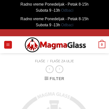
Radno vreme Ponedeljak - Petak 8-15h
Subota 9 -13h
Odbaci
Radno vreme Ponedeljak - Petak 8-15h
Subota 9 -13h
Odbaci
Skip
to
content
0
FLAŠE
/
FLAŠE ZA ULJE
FILTER