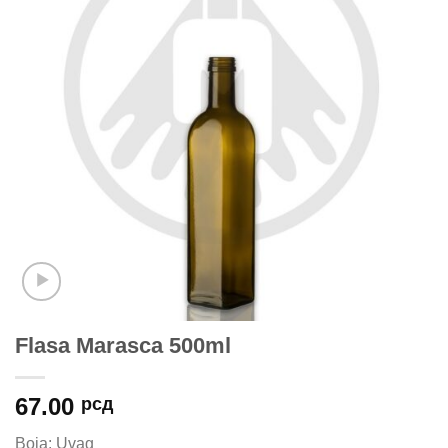
Flasa Marasca 500ml
67.00
рсд
Boja: Uvag