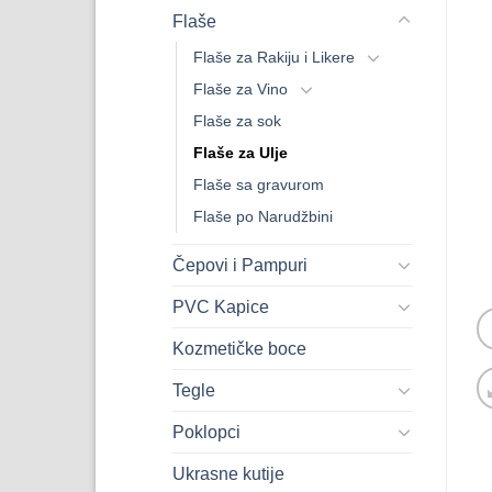
Flaše
Flaše za Rakiju i Likere
Flaše za Vino
Flaše za sok
Flaše za Ulje
Flaše sa gravurom
Flaše po Narudžbini
Čepovi i Pampuri
PVC Kapice
Kozmetičke boce
Tegle
Poklopci
Ukrasne kutije