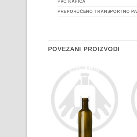
PVC KAPICA
PREPORUČENO TRANSPORTNO P
POVEZANI PROIZVODI
A ZALIHAMA