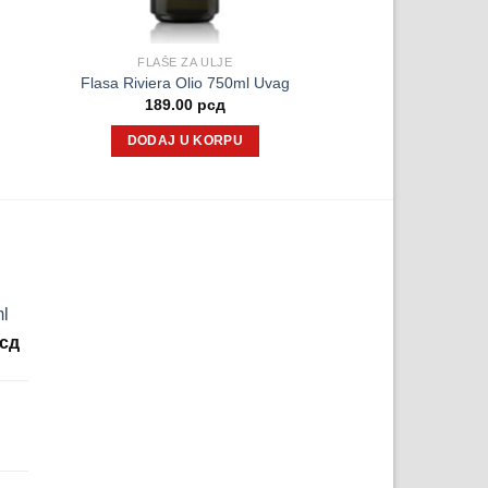
FLAŠE ZA ULJE
Flasa Riviera Olio 750ml Uvag
189.00
рсд
DODAJ U KORPU
ml
lna
Trenutna
сд
cena
je:
48.00 рсд.
сд.
na