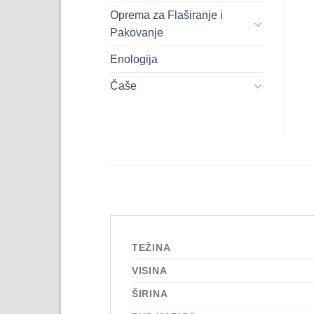
Oprema za Flaširanje i
Pakovanje
Enologija
Čaše
TEŽINA
VISINA
ŠIRINA