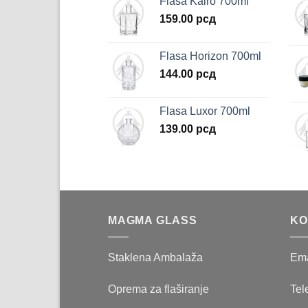
Flasa Kairo 700ml
159.00
рсд
Flasa Horizon 700ml
144.00
рсд
Flasa Luxor 700ml
139.00
рсд
MAGMA GLASS
KO
Staklena Ambalaža
Ema
Oprema za flaširanje
Tel