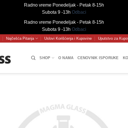
Radno vreme Ponedeljak - Petak 8-15h
Subota 9 -13h
Odbaci
Radno vreme Ponedeljak - Petak 8-15h
Subota 9 -13h
Odbaci
Najčešća Pitanja
Uslovi Korišćenja i Kupovine
Uputstvo za Kupo
SHOP
O NAMA
CENOVNIK ISPORUKE
KO