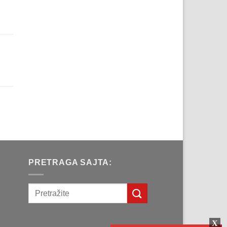
рсд.
a
д.
na
рсд.
a
д.
PRETRAGA SAJTA: