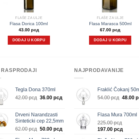
FLAŠE ZA ULJE
FLAŠE ZA ULJE
Flasa Dorica 100ml
Flasa Marasca 500ml
43.00
рсд
67.00
рсд
DODAJ U KORPU
DODAJ U KORPU
 RASPRODAJI
NAJPRODAVANIJE
Tegla Dona 370ml
Fraklić Čokanj 50
Originalna
Trenutna
Origina
42.00
рсд
36.00
рсд
54.00
рсд
48.00
р
cena
cena
cena
je
je:
je
Drveni Narandzasti
Flasa Mura 700ml
bila:
36.00 рсд.
bila:
Sinteticki cep 22,5mm
225.00
рсд
42.00 рсд.
54.00 р
Originalna
Trenutna
62.00
рсд
50.00
рсд
Originalna
Trenut
197.00
рсд
cena
cena
cena
cena