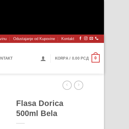
vinu
Odustajanje od Kupovine
Kontakt
0
NTAKT
KORPA /
0.00
РСД
Flasa Dorica
500ml Bela