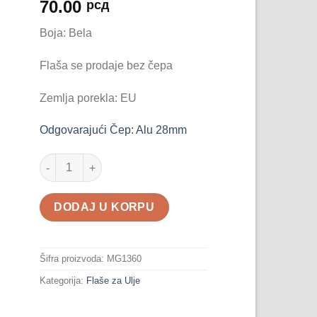
70.00
рсд
Boja: Bela
Flaša se prodaje bez čepa
Zemlja porekla: EU
Odgovarajući Čep: Alu 28mm
Flasa Dorica 500ml Bela količina
DODAJ U KORPU
Šifra proizvoda:
MG1360
Kategorija:
Flaše za Ulje