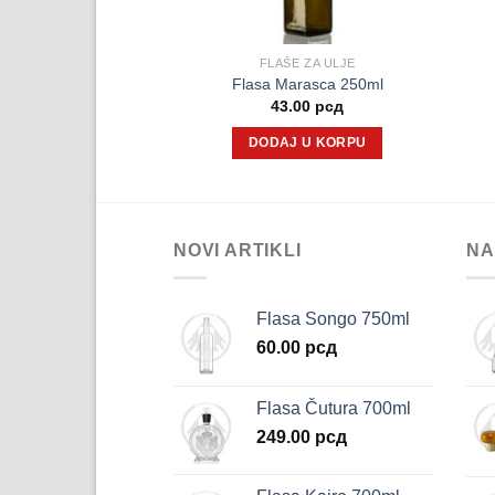
E ZA ULJE
FLAŠE ZA ULJE
tled 750ml Uvag
Flasa Marasca 250ml
1.00
рсд
43.00
рсд
ITAJTE JOŠ
DODAJ U KORPU
NOVI ARTIKLI
NA
Flasa Songo 750ml
60.00
рсд
Flasa Čutura 700ml
249.00
рсд