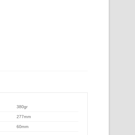
380gr
277mm
60mm