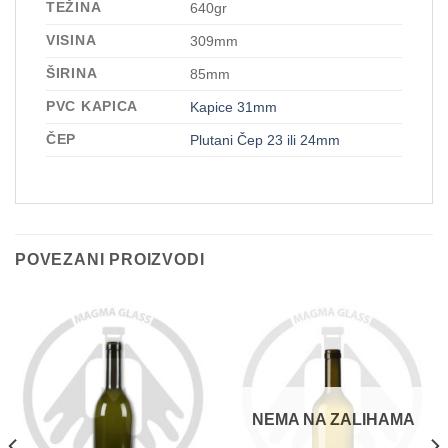
TEŽINA
640gr
VISINA
309mm
ŠIRINA
85mm
PVC KAPICA
Kapice 31mm
ČEP
Plutani Čep 23 ili 24mm
POVEZANI PROIZVODI
NEMA NA ZALIHAMA