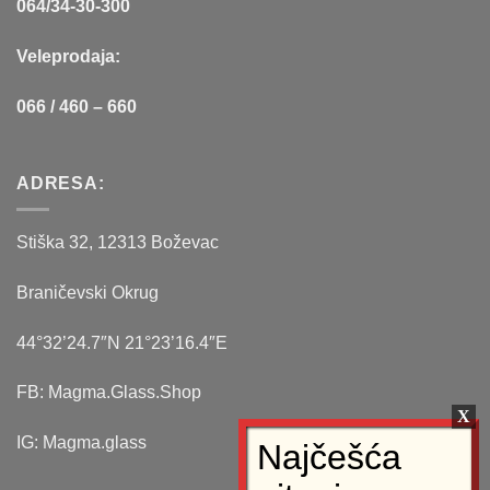
064/34-30-300
Veleprodaja:
066 / 460 – 660
ADRESA:
Stiška 32, 12313 Boževac
Braničevski Okrug
44°32’24.7″N 21°23’16.4″E
FB: Magma.Glass.Shop
IG: Magma.glass