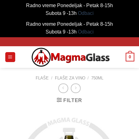
Radno vreme Ponedeljak - Petak 8-15h
Subota 9 -13h
Odbaci
Radno vreme Ponedeljak - Petak 8-15h
Subota 9 -13h
Odbaci
Skip
to
content
0
FLAŠE
/
FLAŠE ZA VINO
/
750ML
FILTER