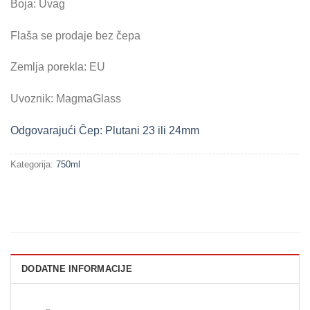
Boja: Uvag
Flaša se prodaje bez čepa
Zemlja porekla: EU
Uvoznik: MagmaGlass
Odgovarajući Čep: Plutani 23 ili 24mm
Kategorija:
750ml
DODATNE INFORMACIJE