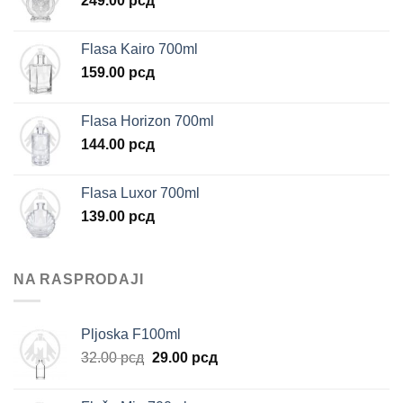
249.00
рсд
Flasa Kairo 700ml
159.00
рсд
Flasa Horizon 700ml
144.00
рсд
Flasa Luxor 700ml
139.00
рсд
NA RASPRODAJI
Pljoska F100ml
Originalna
Trenutna
32.00
рсд
29.00
рсд
cena
cena
je
je: