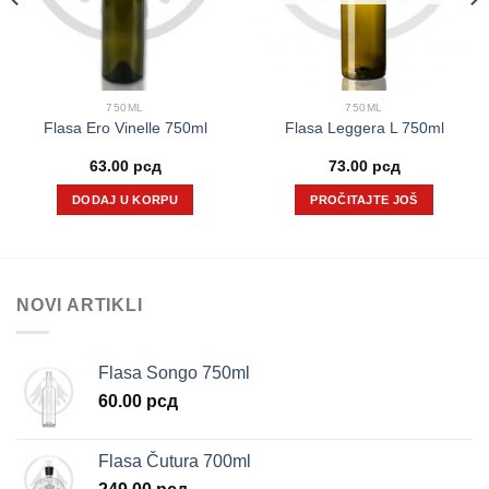
750ML
750ML
Flasa Ero Vinelle 750ml
Flasa Leggera L 750ml
63.00
рсд
73.00
рсд
DODAJ U KORPU
PROČITAJTE JOŠ
NOVI ARTIKLI
Flasa Songo 750ml
60.00
рсд
Flasa Čutura 700ml