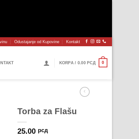
vinu
Odustajanje od Kupovine
Kontakt
0
NTAKT
KORPA /
0.00
РСД
Torba za Flašu
25.00
рсд