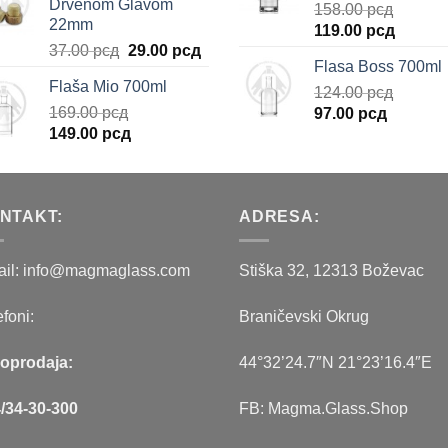
Drvenom Glavom
158.00
рсд
bila:
29.00 рсд.
105.00 рсд.
22mm
Originalna
Trenut
119.00
рсд
35.00 рсд.
Originalna
Trenutna
37.00
рсд
29.00
рсд
cena
cena
Flasa Boss 700ml
cena
cena
je
je:
Flaša Mio 700ml
je
je:
bila:
124.00
рсд
119.00 
169.00
рсд
bila:
29.00 рсд.
Originalna
Trenutn
158.00 рсд.
97.00
рсд
Originalna
Trenutna
149.00
рсд
37.00 рсд.
cena
cena
cena
cena
je
je:
je
je:
bila:
97.00 рс
bila:
149.00 рсд.
124.00 рсд.
NTAKT:
169.00 рсд.
ADRESA:
il: info@magmaglass.com
Stiška 32, 12313 Boževac
efoni:
Braničevski Okrug
oprodaja:
44°32’24.7″N 21°23’16.4″E
/34-30-300
FB: Magma.Glass.Shop