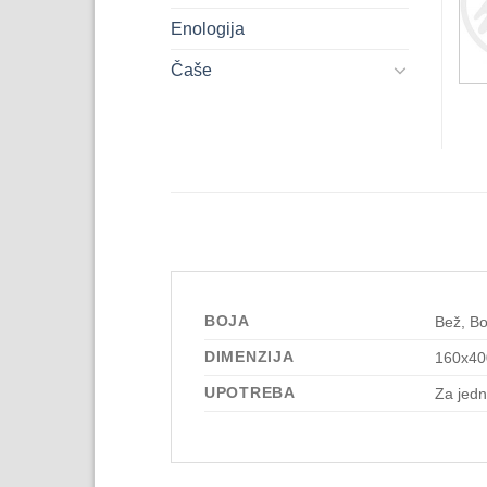
Enologija
Čaše
BOJA
Bež, B
DIMENZIJA
160x4
UPOTREBA
Za jedn