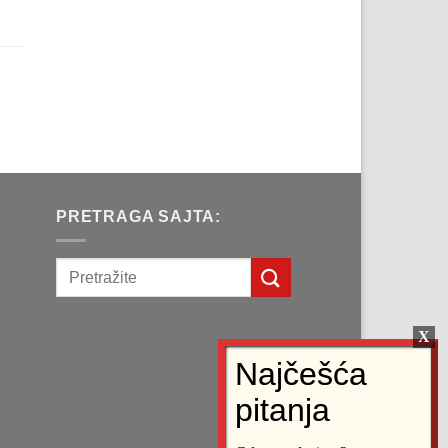
na
рсд.
a
д.
PRETRAGA SAJTA: