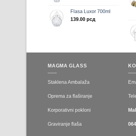
Flasa Luxor 700ml
139.00
рсд
MAGMA GLASS
KO
Staklena Ambalaža
Ema
Oprema za flaširanje
Tel
Korporativni pokloni
Mal
Graviranje flaša
064