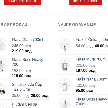
ODABERITE OPCIJE
DODAJ U KORPU
Ovaj
proizvod
ima
više
 RASPRODAJI
NAJPRODAVANIJE
varijanti.
Opcije
Flasa Glam 700ml
Fraklić Čokanj 50
mogu
Origina
246.00
рсд
54.00
рсд
48.00
р
biti
Originalna
Trenutna
cena
219.00
рсд
izabrane
cena
cena
je
na
Flasa Mura 700ml
Flasa Boss Heavy
je
je:
bila:
stranici
700ml
225.00
рсд
bila:
219.00 рсд.
54.00 р
proizvoda.
Originalna
Trenut
197.00
рсд
158.00
рсд
246.00 рсд.
cena
cena
Originalna
Trenutna
119.00
рсд
Flaša Nana 700ml
je
je:
cena
cena
Sintetički Alu Čep
bila:
105.00
рсд
197.00 
je
je:
T22,5 Crni
Originalna
Trenutn
225.00 рсд.
95.00
рсд
bila:
119.00 рсд.
Originalna
Trenutna
cena
cena
35.00
рсд
29.00
рсд
158.00 рсд.
Flasa Boss Heavy
cena
cena
je
je:
700ml
Plutani Čep sa
je
je:
bila:
95.00 рс