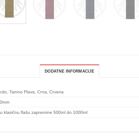
DODATNE INFORMACIJE
ordo, Tamno Plava, Crna, Crvena
00mm
u klasičnu flašu zapremine 500ml do 1000ml