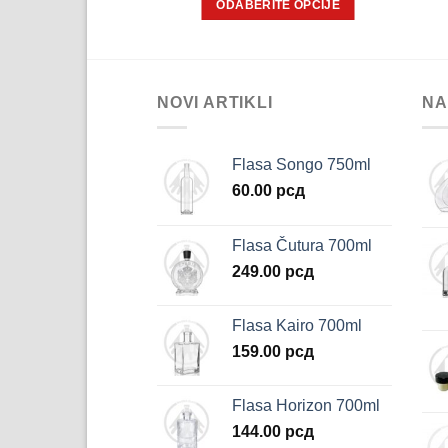
J U KORPU
ODABERITE OPCIJE
Ovaj
proizvod
ima
više
NOVI ARTIKLI
NA
varijanti.
Opcije
Flasa Songo 750ml
mogu
60.00
рсд
biti
izabrane
na
Flasa Čutura 700ml
stranici
249.00
рсд
proizvoda.
Flasa Kairo 700ml
159.00
рсд
Flasa Horizon 700ml
144.00
рсд