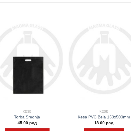
KESE
KESE
Torba Srednja
Kesa PVC Bela 150x500mm
45.00
рсд
18.00
рсд