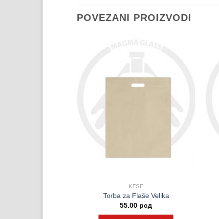
POVEZANI PROIZVODI
KESE
KESE
Bela 150x350mm
Torba za Flaše Velika
.00
рсд
55.00
рсд