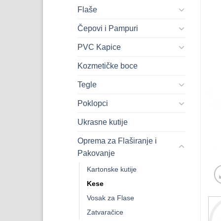
Flaše
Čepovi i Pampuri
PVC Kapice
Kozmetičke boce
Tegle
Poklopci
Ukrasne kutije
Oprema za Flaširanje i
Pakovanje
Kartonske kutije
Kese
Vosak za Flase
Zatvaračice