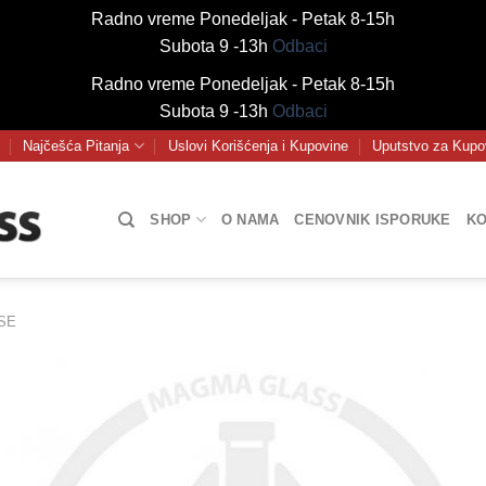
Radno vreme Ponedeljak - Petak 8-15h
Subota 9 -13h
Odbaci
Radno vreme Ponedeljak - Petak 8-15h
Subota 9 -13h
Odbaci
Najčešća Pitanja
Uslovi Korišćenja i Kupovine
Uputstvo za Kupo
SHOP
O NAMA
CENOVNIK ISPORUKE
KO
SE