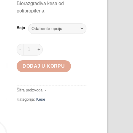
Biorazgradiva kesa od
polipropilena.
Boja
Torba za Flašu količina
DODAJ U KORPU
Šifra proizvoda:
-
Kategorija:
Kese