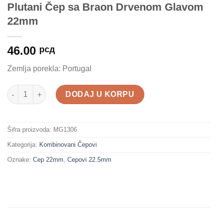
Plutani Čep sa Braon Drvenom Glavom
22mm
46.00
рсд
Zemlja porekla: Portugal
Plutani Čep sa Braon Drvenom Glavom 22mm količina
DODAJ U KORPU
Šifra proizvoda:
MG1306
Kategorija:
Kombinovani Čepovi
Oznake:
Cep 22mm
,
Cepovi 22.5mm