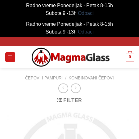
Radno vreme Ponedeljak - Petak 8-15h
Subota 9 -13h
Odbaci
Radno vreme Ponedeljak - Petak 8-15h
Subota 9 -13h
Odbaci
Skip
to
content
0
ČEPOVI I PAMPURI
/
KOMBINOVANI ČEPOVI
FILTER