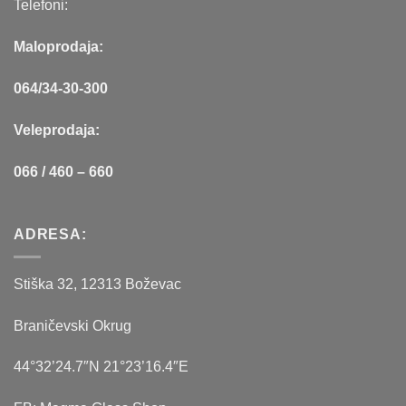
Telefoni:
Maloprodaja:
064/34-30-300
Veleprodaja:
066 / 460 – 660
ADRESA:
Stiška 32, 12313 Boževac
Braničevski Okrug
44°32’24.7″N 21°23’16.4″E