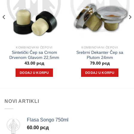
KOMBINOVANI ČEPOVI
KOMBINOVANI ČEPOVI
Sintetički Čep sa Crnom
Srebrni Dekanter Čep sa
Drvenom Glavom 22,5mm
Plutom 24mm
43.00
рсд
79.00
рсд
DODAJ U KORPU
DODAJ U KORPU
NOVI ARTIKLI
Flasa Songo 750ml
60.00
рсд