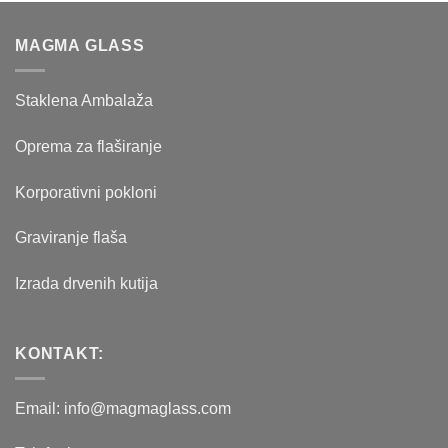
bila:
97.00 рсд.
124.00 рсд.
MAGMA GLASS
Staklena Ambalaža
Oprema za flaširanje
Korporativni pokloni
Graviranje flaša
Izrada drvenih kutija
KONTAKT:
Email: info@magmaglass.com