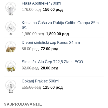
Flasa Apotheker 700ml
Originalna
Trenutna
176.00
рсд
156.00
рсд
cena
cena
je
je:
Kristalna Čaša za Rakiju Colibri Grappa 85ml
bila:
156.00 рсд.
6/1
176.00 рсд.
Originalna
Trenutna
1,980.00
рсд
1,800.00
рсд
cena
cena
Drveni sinteticki cep Konus 24mm
je
je:
Originalna
Trenutna
86.00
рсд
72.00
bila:
рсд
1,800.00 рсд.
cena
cena
1,980.00 рсд.
je
je:
Sintetički Alu Čep T22,5 Zlatni ECO
bila:
72.00 рсд.
Originalna
Trenutna
32.00
рсд
28.00
рсд
86.00 рсд.
cena
cena
je
je:
Čokanj Fraklec 500ml
bila:
28.00 рсд.
Originalna
Trenutna
155.00
рсд
125.00
рсд
32.00 рсд.
cena
cena
je
je:
bila:
125.00 рсд.
NAJPRODAVANIJE
155.00 рсд.