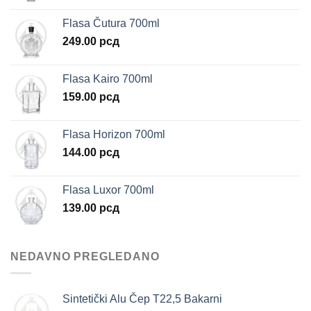
Flasa Čutura 700ml
249.00
рсд
Flasa Kairo 700ml
159.00
рсд
Flasa Horizon 700ml
144.00
рсд
Flasa Luxor 700ml
139.00
рсд
NEDAVNO PREGLEDANO
Sintetički Alu Čep T22,5 Bakarni