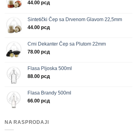
44.00
рсд
Sintetički Čep sa Drvenom Glavom 22,5mm
44.00
рсд
Crni Dekanter Čep sa Plutom 22mm
78.00
рсд
Flasa Pljoska 500ml
88.00
рсд
Flasa Brandy 500ml
66.00
рсд
NA RASPRODAJI