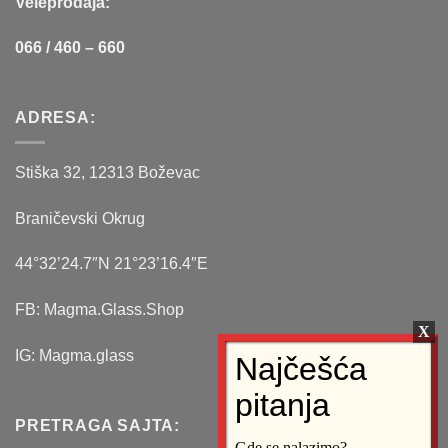
Veleprodaja:
066 / 460 – 660
ADRESA:
Stiška 32, 12313 Boževac
Braničevski Okrug
44°32’24.7″N 21°23’16.4″E
FB: Magma.Glass.Shop
IG: Magma.glass
PRETRAGA SAJTA:
Gde se nalazimo?