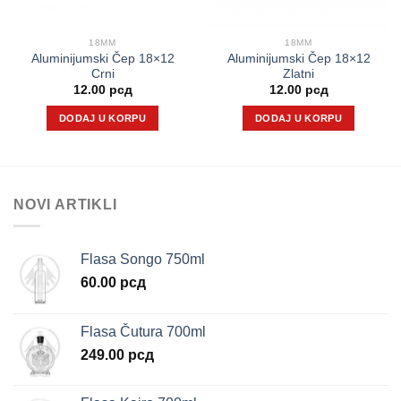
18MM
18MM
Aluminijumski Čep 18×12
Aluminijumski Čep 18×12
Crni
Zlatni
12.00
рсд
12.00
рсд
DODAJ U KORPU
DODAJ U KORPU
NOVI ARTIKLI
Flasa Songo 750ml
60.00
рсд
Flasa Čutura 700ml
249.00
рсд