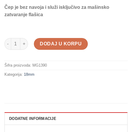
Čep je bez navoja i služi isključivo za mašinsko
zatvaranje flašica
Aluminijumski Čep 18x12 Crni Bez Navoja količina
DODAJ U KORPU
Šifra proizvoda:
MG1390
Kategorija:
18mm
DODATNE INFORMACIJE