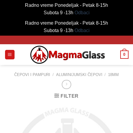
Radno vreme Ponedeljak - Petak 8-15h
Subota 9 -13h
Odbaci
Radno vreme Ponedeljak - Petak 8-15h
Subota 9 -13h
Odbaci
Skip
to
content
0
ČEPOVI I PAMPURI
/
ALUMINIJUMSKI ČEPOVI
/
18MM
FILTER