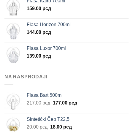
Flasa Kairo 700ml
159.00
рсд
Flasa Horizon 700ml
144.00
рсд
Flasa Luxor 700ml
139.00
рсд
NA RASPRODAJI
Flasa Bart 500ml
Originalna
Trenutna
217.00
рсд
177.00
рсд
cena
cena
je
je:
Sintetički Čep T22,5
bila:
177.00 рсд.
Originalna
Trenutna
20.00
рсд
18.00
рсд
217.00 рсд.
cena
cena